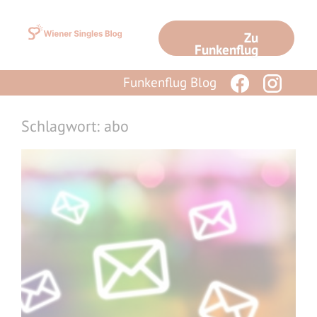
Zum
Inhalt
Zu
springen
Funkenflug
Funkenflug Blog
Schlagwort: abo