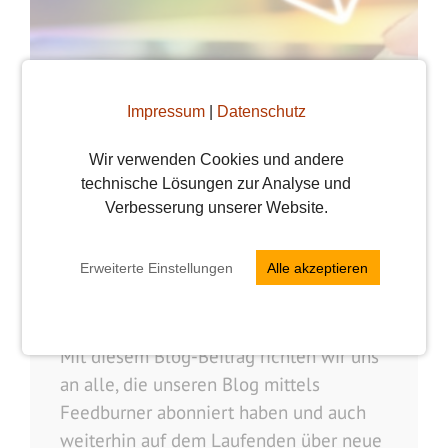
Impressum
|
Datenschutz
Wir verwenden Cookies und andere
technische Lösungen zur Analyse und
Wichtige Info zum
Verbesserung unserer Website.
Blog-Newsletter
Erweiterte Einstellungen
Alle akzeptieren
Vera
19. Juli 2021
Mit diesem Blog-Beitrag richten wir uns
an alle, die unseren Blog mittels
Feedburner abonniert haben und auch
weiterhin auf dem Laufenden über neue