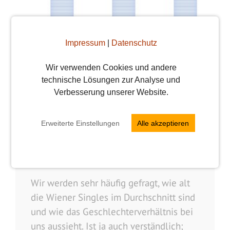
Impressum
|
Datenschutz
Wir verwenden Cookies und andere
technische Lösungen zur Analyse und
Verbesserung unserer Website.
Wie alt sind die
Erweiterte Einstellungen
Alle akzeptieren
Wiener Singles?
Vroni
16. Juni 2017
Wir werden sehr häufig gefragt, wie alt
die Wiener Singles im Durchschnitt sind
und wie das Geschlechterverhältnis bei
uns aussieht. Ist ja auch verständlich;