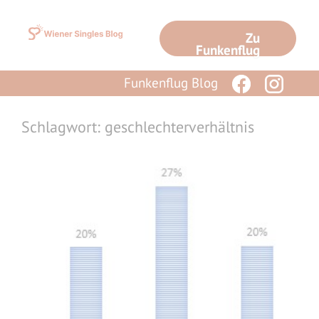
Zum
Inhalt
Zu
springen
Funkenflug
Funkenflug Blog
Schlagwort: geschlechterverhältnis