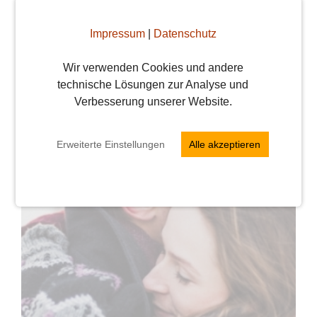
Daumen unten am Bildschirm. Zur
Startseite kommt ihr bei „Entdecken“, die
Impressum
|
Datenschutz
Besucher und Smiles ...
Weiterlesen
Wir verwenden Cookies und andere
weiterlesen
technische Lösungen zur Analyse und
Verbesserung unserer Website.
Erweiterte Einstellungen
Alle akzeptieren