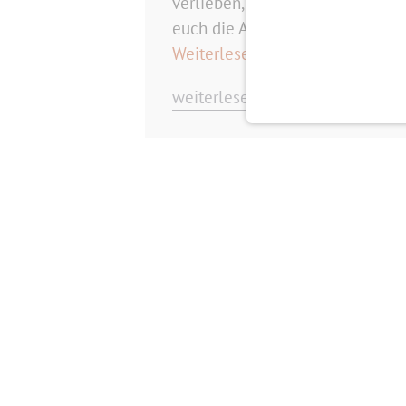
verlieben, wollten wir vor ein 
euch die Antworten sicher auch 
Weiterlesen
weiterlesen