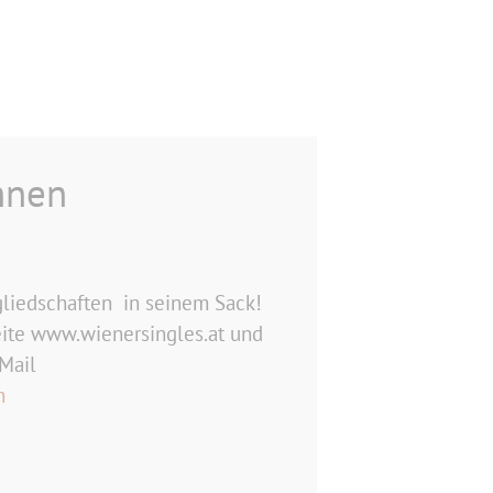
nnen
gliedschaften in seinem Sack!
eite www.wienersingles.at und
-Mail
n