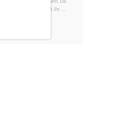
iellen Funktionen wissen. Da
ammen: Im Event seht ihr ...