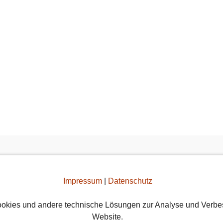
ner Singles entschieden
Impressum
|
Datenschutz
okies und andere technische Lösungen zur Analyse und Verbe
 den Wiener Singles Events treffen und gemeinsam eine 
Website.