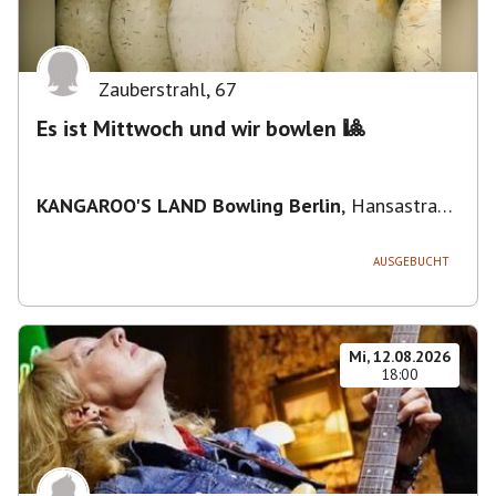
Zauberstrahl
,
67
Es ist Mittwoch und wir bowlen 🎱
KANGAROO'S LAND Bowling Berlin
,
Hansastraße
236, 13051 Berlin-Bezirk Lichtenberg,
Deutschland
AUSGEBUCHT
Mi, 12.08.2026
18:00