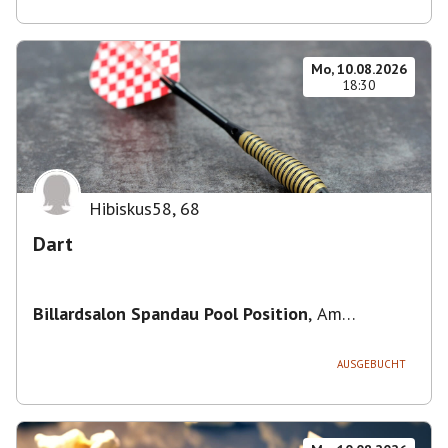
Mo, 10.08.2026
18:30
Hibiskus58
,
68
Dart
Billardsalon Spandau Pool Position
,
Am
Juliusturm 31, 13599 Berlin, Deutschland
AUSGEBUCHT