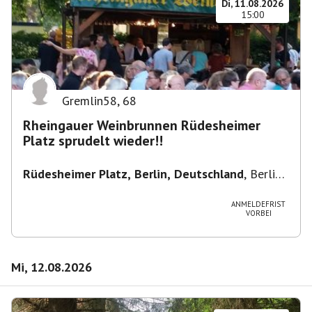
Di, 11.08.2026
15:00
Gremlin58
,
68
Rheingauer Weinbrunnen Rüdesheimer
Platz sprudelt wieder!!
Rüdesheimer Platz, Berlin, Deutschland
,
Berlin-
Wilmersdorf Rüdesheimer Platz
ANMELDEFRIST
VORBEI
Mi, 12.08.2026