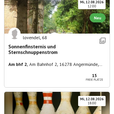
Mi, 12.08.2026
12:00
Neu
lovendel
,
68
Sonnenfinsternis und
Sternschnuppenstrom
Am bhf 2
,
Am Bahnhof 2, 16278 Angermünde,
Deutschland
15
FREIE PLÄTZE
Mi, 12.08.2026
18:00