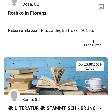
Doza
,
62
Rothko in Florenz
Palazzo Strozzi
,
Piazza degli Strozzi, 50123
Firenze FI, Italien
4
FREIE PLÄTZE
Do, 13.08.2026
17:00
Roma
,
82
📚 LITERATUR 📚 STAMMTISCH - BRUNCH -