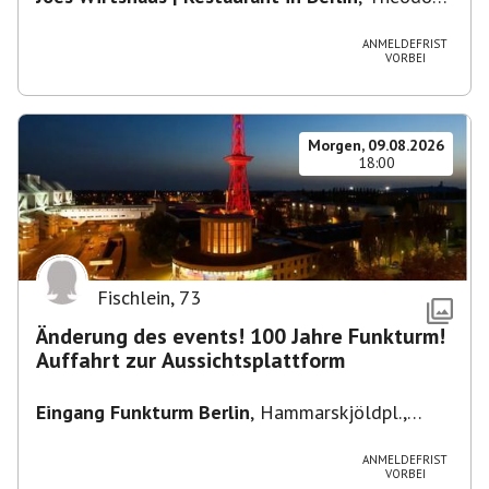
Heuss-Platz 10, 14052 Berlin, U Theodor- Heuss
-Platz
ANMELDEFRIST
VORBEI
Morgen, 09.08.2026
18:00
Fischlein
,
73
Änderung des events! 100 Jahre Funkturm!
Auffahrt zur Aussichtsplattform
Eingang Funkturm Berlin
,
Hammarskjöldpl.,
14055 Berlin, Deutschland
ANMELDEFRIST
VORBEI