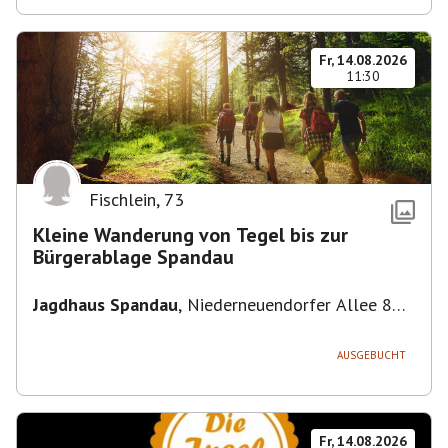
Fr, 14.08.2026
11:30
Fischlein
,
73
Kleine Wanderung von Tegel bis zur
Bürgerablage Spandau
Jagdhaus Spandau
,
Niederneuendorfer Allee 80,
13587 Berlin
AUSGEBUCHT
Fr, 14.08.2026