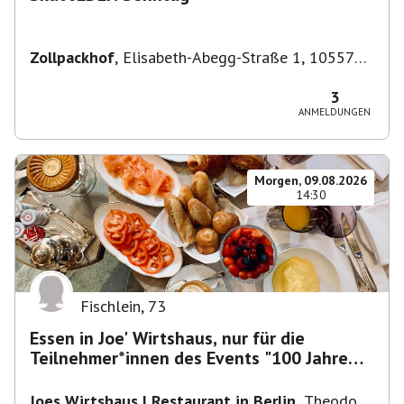
Zollpackhof
,
Elisabeth-Abegg-Straße 1, 10557
Berlin, Deutschland
3
ANMELDUNGEN
Morgen, 09.08.2026
14:30
Fischlein
,
73
Essen in Joe' Wirtshaus, nur für die
Teilnehmer*innen des Events "100 Jahre
Funkturm"
Joes Wirtshaus | Restaurant in Berlin
,
Theodor-