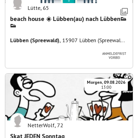
Lütte
,
65
beach house ☀️ Lübben(au) nach Lübben👟
👟
Lübben (Spreewald)
,
15907 Lübben (Spreewald),
Deutschland
ANMELDEFRIST
VORBEI
Morgen, 09.08.2026
13:00
NetterWolf
,
72
Skat JEDEN Sonntag