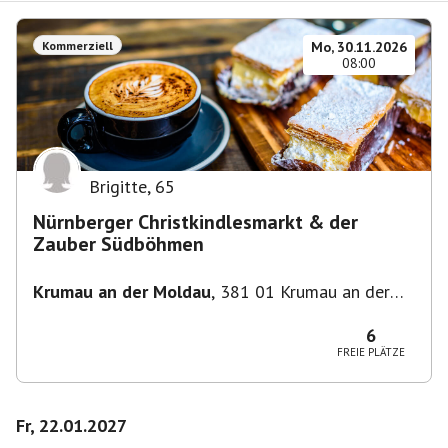
Kommerziell
Mo, 30.11.2026
08:00
Brigitte
,
65
Nürnberger Christkindlesmarkt & der
Zauber Südböhmen
Krumau an der Moldau
,
381 01 Krumau an der
Moldau-Český Krumlov 1, Tschechien
6
FREIE PLÄTZE
Fr, 22.01.2027