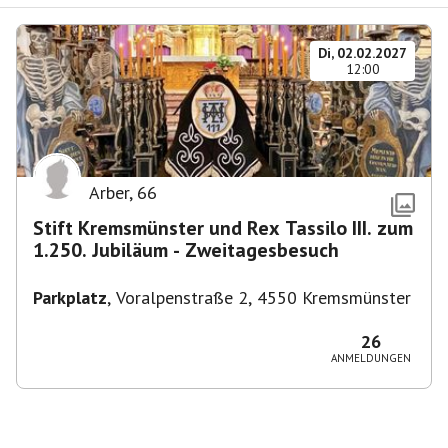
Di, 02.02.2027
12:00
Arber
,
66
Stift Kremsmünster und Rex Tassilo III. zum
1.250. Jubiläum - Zweitagesbesuch
Parkplatz
,
Voralpenstraße 2, 4550 Kremsmünster
26
ANMELDUNGEN