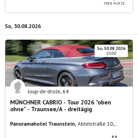
FREIE PLÄTZE
So, 30.08.2026
So, 30.08.2026
10:00
loup-de-drole
,
64
MÜNCHNER CABRIO - Tour 2026 "oben
ohne" - Traunsee/A - dreitägig
Panoramahotel Traunstein
,
Abteistraße 10,
4813 Altmünster am Traunsee, Österreich
11