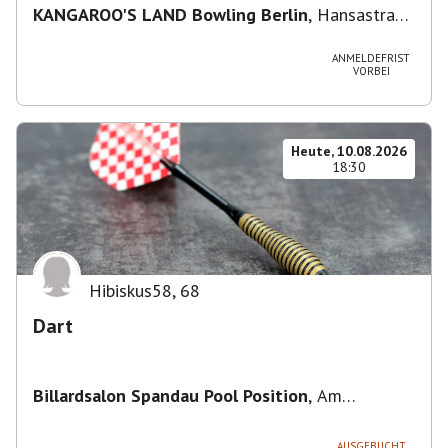
KANGAROO'S LAND Bowling Berlin
,
Hansastraße
236, 13051 Berlin-Bezirk Lichtenberg,
Deutschland
ANMELDEFRIST
VORBEI
Heute, 10.08.2026
18:30
Hibiskus58
,
68
Dart
Billardsalon Spandau Pool Position
,
Am
Juliusturm 31, 13599 Berlin, Deutschland
AUSGEBUCHT