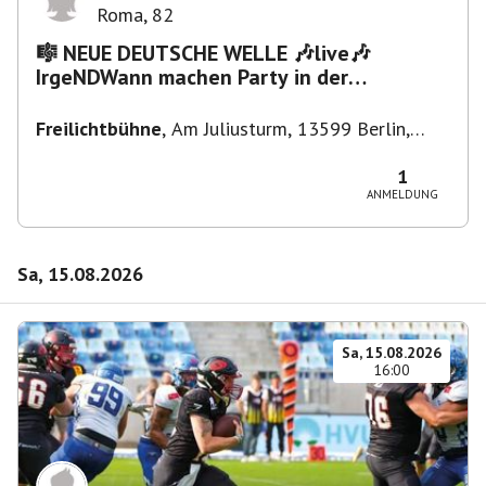
Roma
,
82
🎼 NEUE DEUTSCHE WELLE 🎶live🎶
IrgeNDWann machen Party in der
Freilichtbühne bis "...die Schule🔥"
Freilichtbühne
,
Am Juliusturm, 13599 Berlin,
Deutschland
1
ANMELDUNG
Sa, 15.08.2026
Sa, 15.08.2026
16:00