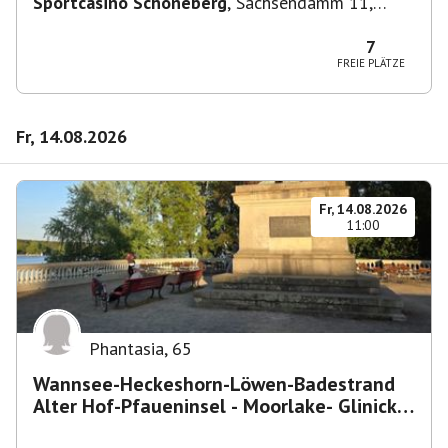
Sportcasino Schöneberg
,
Sachsendamm 11,
10829 Berlin, Deutschland
7
FREIE PLÄTZE
Fr, 14.08.2026
Fr, 14.08.2026
11:00
Phantasia
,
65
Wannsee-Heckeshorn-Löwen-Badestrand
Alter Hof-Pfaueninsel - Moorlake- Glinicker
Brücke-