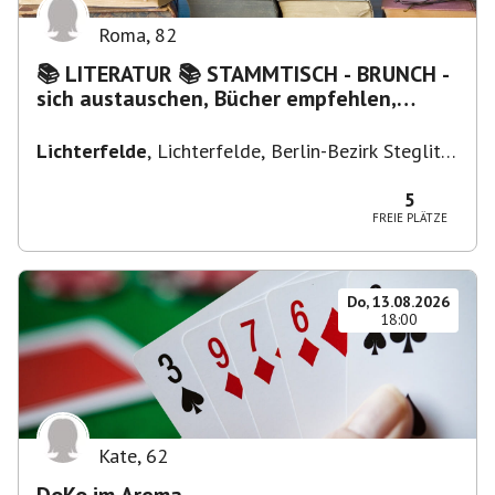
Roma
,
82
📚 LITERATUR 📚 STAMMTISCH - BRUNCH -
sich austauschen, Bücher empfehlen,
Lesen/Vorlesen
Lichterfelde
,
Lichterfelde, Berlin-Bezirk Steglitz-
Zehlendorf, Deutschland
5
FREIE PLÄTZE
Do, 13.08.2026
18:00
Kate
,
62