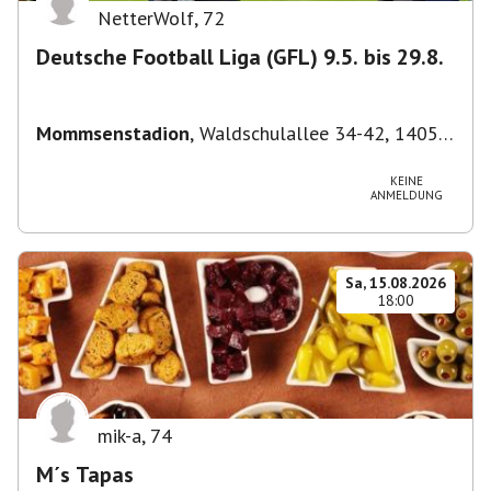
NetterWolf
,
72
Deutsche Football Liga (GFL) 9.5. bis 29.8.
Mommsenstadion
,
Waldschulallee 34-42, 14055
Berlin, Deutschland
KEINE
ANMELDUNG
Sa, 15.08.2026
18:00
mik-a
,
74
M´s Tapas