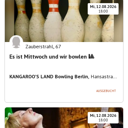
Mi, 12.08.2026
18:00
Zauberstrahl
,
67
Es ist Mittwoch und wir bowlen 🎱
KANGAROO'S LAND Bowling Berlin
,
Hansastraße
236, 13051 Berlin-Bezirk Lichtenberg,
Deutschland
AUSGEBUCHT
Mi, 12.08.2026
18:00