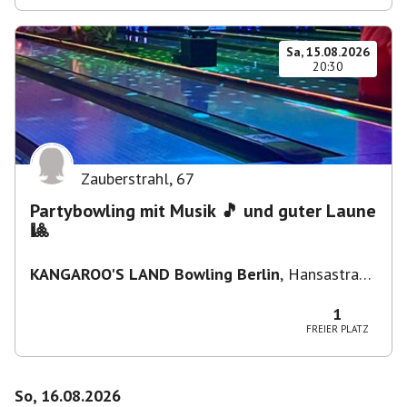
Sa, 15.08.2026
20:30
Zauberstrahl
,
67
Partybowling mit Musik 🎵 und guter Laune
🎱
KANGAROO'S LAND Bowling Berlin
,
Hansastraße
236, 13051 Berlin-Bezirk Lichtenberg,
Deutschland
1
FREIER PLATZ
So, 16.08.2026