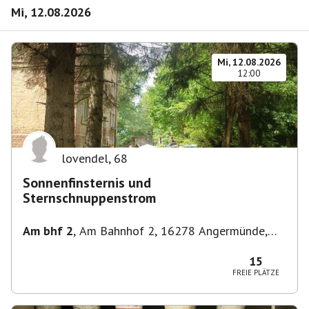
Mi, 12.08.2026
Mi, 12.08.2026
12:00
lovendel
,
68
Sonnenfinsternis und
Sternschnuppenstrom
Am bhf 2
,
Am Bahnhof 2, 16278 Angermünde,
Deutschland
15
FREIE PLÄTZE