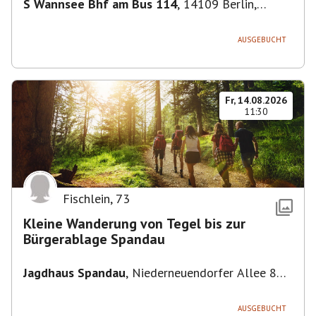
S Wannsee Bhf am Bus 114
,
14109 Berlin,
Deutschland
AUSGEBUCHT
Fr, 14.08.2026
11:30
Fischlein
,
73
Kleine Wanderung von Tegel bis zur
Bürgerablage Spandau
Jagdhaus Spandau
,
Niederneuendorfer Allee 80,
13587 Berlin
AUSGEBUCHT