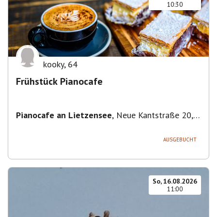
10:30
kooky
,
64
Frühstück Pianocafe
Pianocafe an Lietzensee
,
Neue Kantstraße 20,
14057 Berlin, Deutschland
AUSGEBUCHT
So, 16.08.2026
11:00