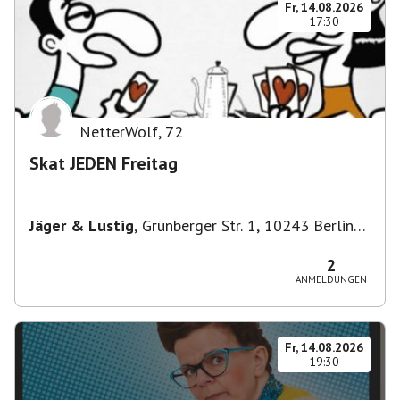
Fr, 14.08.2026
17:30
NetterWolf
,
72
Skat JEDEN Freitag
Jäger & Lustig
,
Grünberger Str. 1, 10243 Berlin-
Bezirk Friedrichshain-Kreuzberg, Deutschland
2
ANMELDUNGEN
Fr, 14.08.2026
19:30