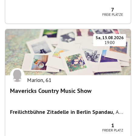
Potsdam, Deutschland
7
FREIE PLÄTZE
Sa, 15.08.2026
19:00
Marion
,
61
Mavericks Country Music Show
Freilichtbühne Zitadelle in Berlin Spandau
,
Am
Juliusturm 62, 13599 Berlin, Deutschland
1
FREIER PLATZ