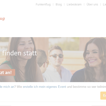
Funkenflug
Blog
Liebeskram
Über uns
Li
s
finden statt
zt an!
de mich an
? Wie
erstelle ich mein eigenes Event
und bestimme so wer teilni
E