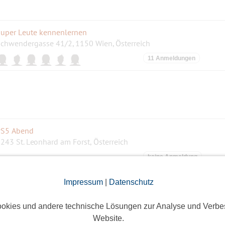
uper Leute kennenlernen
chwendergasse 41/2, 1150 Wien, Österreich
11 Anmeldungen
S5 Abend
243 St. Leonhard am Forst, Österreich
keine Anmeldung
Impressum
|
Datenschutz
okies und andere technische Lösungen zur Analyse und Verbe
Website.