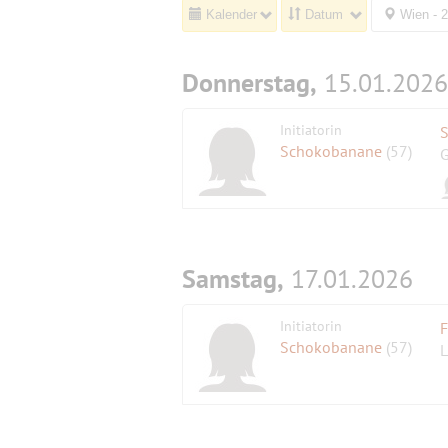
Kalender
Datum
Wien - 
Donnerstag,
15.01.2026
Initiatorin
S
Schokobanane
(57)
G
Samstag,
17.01.2026
Initiatorin
F
Schokobanane
(57)
L