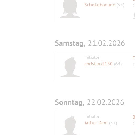
Schokobanane
(57)
G
Samstag,
21.02.2026
Initiator
F
christian1130
(64)
T
Sonntag,
22.02.2026
Initiator
B
Arthur Dent
(57)
G