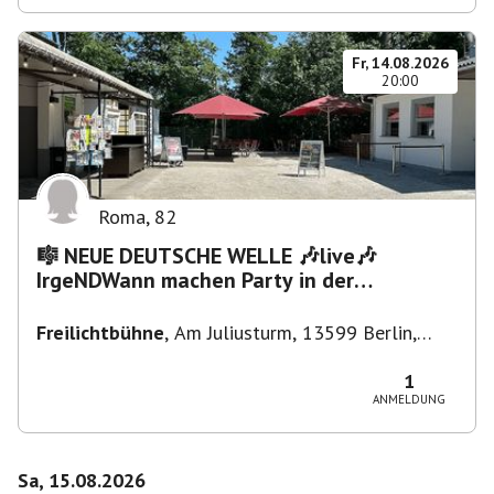
Fr, 14.08.2026
20:00
Roma
,
82
🎼 NEUE DEUTSCHE WELLE 🎶live🎶
IrgeNDWann machen Party in der
Freilichtbühne bis "...die Schule🔥"
Freilichtbühne
,
Am Juliusturm, 13599 Berlin,
Deutschland
1
ANMELDUNG
Sa, 15.08.2026