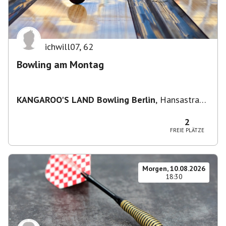
ichwill07
,
62
Bowling am Montag
KANGAROO'S LAND Bowling Berlin
,
Hansastraße
236, 13051 Berlin-Bezirk Lichtenberg,
Deutschland
2
FREIE PLÄTZE
Morgen, 10.08.2026
18:30