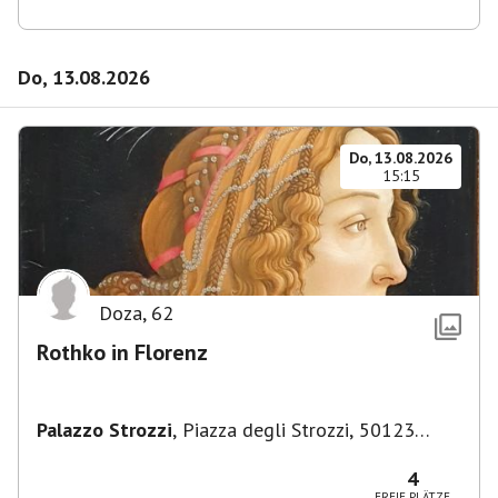
Do, 13.08.2026
Do, 13.08.2026
15:15
Doza
,
62
Rothko in Florenz
Palazzo Strozzi
,
Piazza degli Strozzi, 50123
Firenze FI, Italien
4
FREIE PLÄTZE