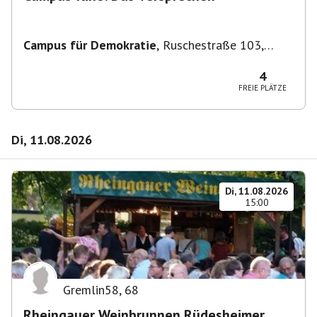
Campus für Demokratie
,
Ruschestraße 103,
10365 Berlin-Bezirk Lichtenberg, Deutschland
4
FREIE PLÄTZE
Di, 11.08.2026
Di, 11.08.2026
15:00
Gremlin58
,
68
Rheingauer Weinbrunnen Rüdesheimer