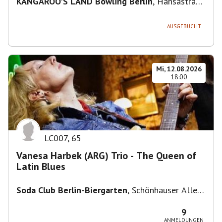
KANGAROO'S LAND Bowling Berlin
,
Hansastraße
236, 13051 Berlin-Bezirk Lichtenberg,
Deutschland
AUSGEBUCHT
Mi, 12.08.2026
18:00
LC007
,
65
Vanesa Harbek (ARG) Trio - The Queen of
Latin Blues
Soda Club Berlin-Biergarten
,
Schönhauser Allee
36, 10435 Berlin, Deutschland
9
ANMELDUNGEN