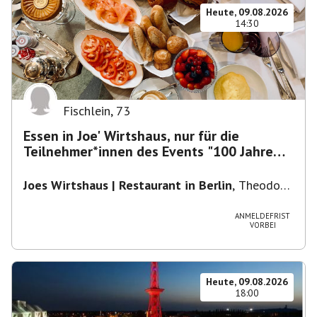
Heute, 09.08.2026
14:30
Fischlein
,
73
Essen in Joe' Wirtshaus, nur für die
Teilnehmer*innen des Events "100 Jahre
Funkturm"
Joes Wirtshaus | Restaurant in Berlin
,
Theodor-
Heuss-Platz 10, 14052 Berlin, U Theodor- Heuss
-Platz
ANMELDEFRIST
VORBEI
Heute, 09.08.2026
18:00