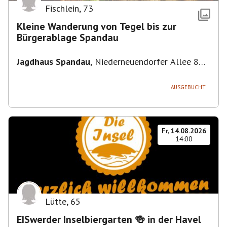
Fischlein
,
73
Kleine Wanderung von Tegel bis zur
Bürgerablage Spandau
Jagdhaus Spandau
,
Niederneuendorfer Allee 80,
13587 Berlin
AUSGEBUCHT
Fr, 14.08.2026
14:00
Lütte
,
65
EISwerder Inselbiergarten 🍻 in der Havel