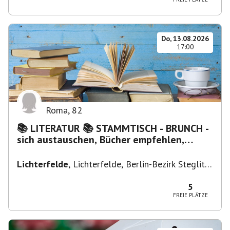
Do, 13.08.2026
17:00
Roma
,
82
📚 LITERATUR 📚 STAMMTISCH - BRUNCH -
sich austauschen, Bücher empfehlen,
Lesen/Vorlesen
Lichterfelde
,
Lichterfelde, Berlin-Bezirk Steglitz-
Zehlendorf, Deutschland
5
FREIE PLÄTZE