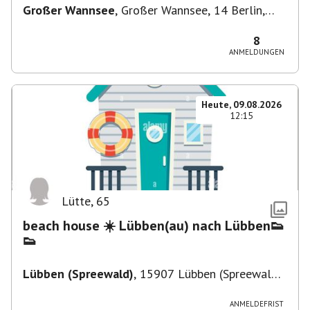
Großer Wannsee
,
Großer Wannsee, 14 Berlin,
Deutschland
8
ANMELDUNGEN
Heute, 09.08.2026
12:15
Lütte
,
65
beach house ☀️ Lübben(au) nach Lübben👟
👟
Lübben (Spreewald)
,
15907 Lübben (Spreewald),
Deutschland
ANMELDEFRIST