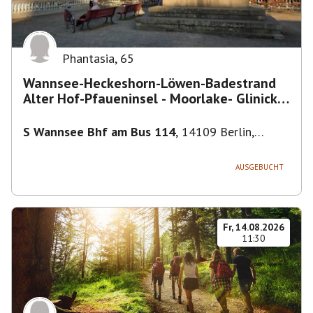
Phantasia
,
65
Wannsee-Heckeshorn-Löwen-Badestrand
Alter Hof-Pfaueninsel - Moorlake- Glinicker
Brücke-
S Wannsee Bhf am Bus 114
,
14109 Berlin,
Deutschland
AUSGEBUCHT
Fr, 14.08.2026
11:30