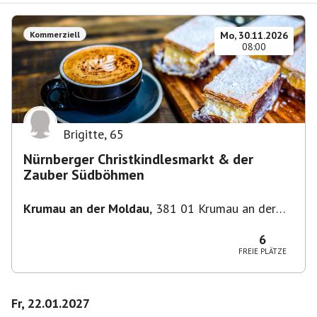
Kommerziell
Mo, 30.11.2026
08:00
Brigitte
,
65
Nürnberger Christkindlesmarkt & der
Zauber Südböhmen
Krumau an der Moldau
,
381 01 Krumau an der
Moldau-Český Krumlov 1, Tschechien
6
FREIE PLÄTZE
Fr, 22.01.2027