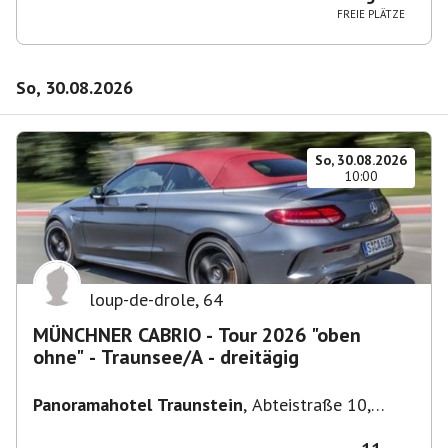
FREIE PLÄTZE
So, 30.08.2026
So, 30.08.2026
10:00
loup-de-drole
,
64
MÜNCHNER CABRIO - Tour 2026 "oben
ohne" - Traunsee/A - dreitägig
Panoramahotel Traunstein
,
Abteistraße 10,
4813 Altmünster am Traunsee, Österreich