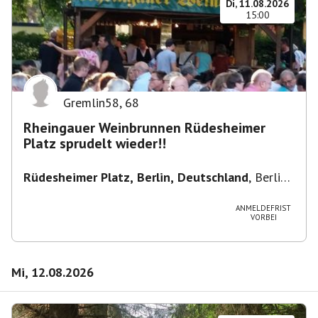
Di, 11.08.2026
15:00
Gremlin58
,
68
Rheingauer Weinbrunnen Rüdesheimer
Platz sprudelt wieder!!
Rüdesheimer Platz, Berlin, Deutschland
,
Berlin-
Wilmersdorf Rüdesheimer Platz
ANMELDEFRIST
VORBEI
Mi, 12.08.2026