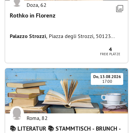
Doza
,
62
Rothko in Florenz
Palazzo Strozzi
,
Piazza degli Strozzi, 50123
Firenze FI, Italien
4
FREIE PLÄTZE
Do, 13.08.2026
17:00
Roma
,
82
📚 LITERATUR 📚 STAMMTISCH - BRUNCH -