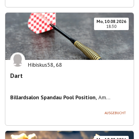
Mo, 10.08.2026
18:30
Hibiskus58
,
68
Dart
Billardsalon Spandau Pool Position
,
Am
Juliusturm 31, 13599 Berlin, Deutschland
AUSGEBUCHT