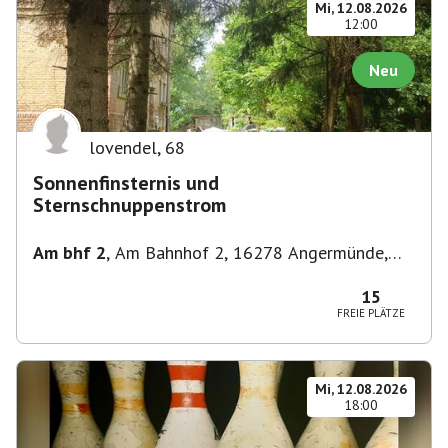
Mi, 12.08.2026
12:00
Neu
lovendel
,
68
Sonnenfinsternis und
Sternschnuppenstrom
Am bhf 2
,
Am Bahnhof 2, 16278 Angermünde,
Deutschland
15
FREIE PLÄTZE
Mi, 12.08.2026
18:00