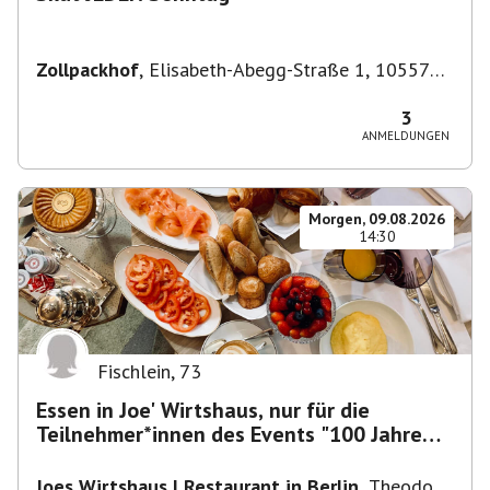
Zollpackhof
,
Elisabeth-Abegg-Straße 1, 10557
Berlin, Deutschland
3
ANMELDUNGEN
Morgen, 09.08.2026
14:30
Fischlein
,
73
Essen in Joe' Wirtshaus, nur für die
Teilnehmer*innen des Events "100 Jahre
Funkturm"
Joes Wirtshaus | Restaurant in Berlin
,
Theodor-