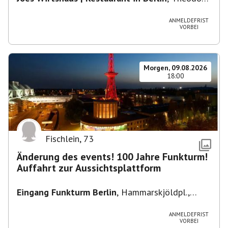
Heuss-Platz 10, 14052 Berlin, U Theodor- Heuss
-Platz
ANMELDEFRIST
VORBEI
Morgen, 09.08.2026
18:00
Fischlein
,
73
Änderung des events! 100 Jahre Funkturm!
Auffahrt zur Aussichtsplattform
Eingang Funkturm Berlin
,
Hammarskjöldpl.,
14055 Berlin, Deutschland
ANMELDEFRIST
VORBEI