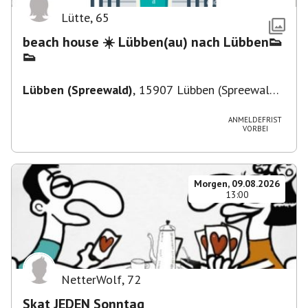
Lütte
,
65
beach house ☀️ Lübben(au) nach Lübben👟
👟
Lübben (Spreewald)
,
15907 Lübben (Spreewald),
Deutschland
ANMELDEFRIST
VORBEI
Morgen, 09.08.2026
13:00
NetterWolf
,
72
Skat JEDEN Sonntag