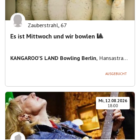
Zauberstrahl
,
67
Es ist Mittwoch und wir bowlen 🎱
KANGAROO'S LAND Bowling Berlin
,
Hansastraße
236, 13051 Berlin-Bezirk Lichtenberg,
Deutschland
AUSGEBUCHT
Mi, 12.08.2026
18:00