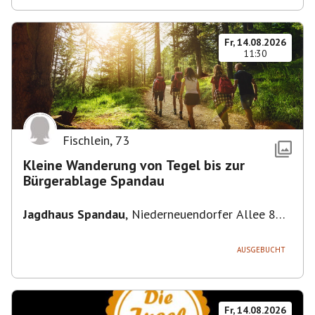
Fr, 14.08.2026
11:30
Fischlein
,
73
Kleine Wanderung von Tegel bis zur
Bürgerablage Spandau
Jagdhaus Spandau
,
Niederneuendorfer Allee 80,
13587 Berlin
AUSGEBUCHT
Fr, 14.08.2026