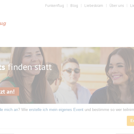
Funkenflug
Blog
Liebeskram
Über uns
Li
ts
finden statt
zt an!
de mich an
? Wie
erstelle ich mein eigenes Event
und bestimme so wer teilni
E