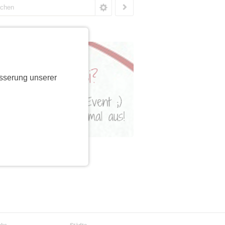
sserung unserer
cks
Städte