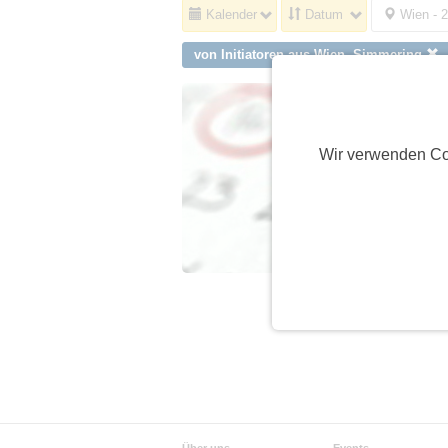
Kalender
Datum
Wien - 
von Initiatoren aus Wien, Simmering
Wir verwenden Co
Über uns
Events