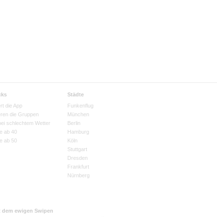
cks
Städte
rt die App
Funkenflug
eren die Gruppen
München
bei schlechtem Wetter
Berlin
e ab 40
Hamburg
e ab 50
Köln
Stuttgart
Dresden
Frankfurt
Nürnberg
t dem ewigen Swipen