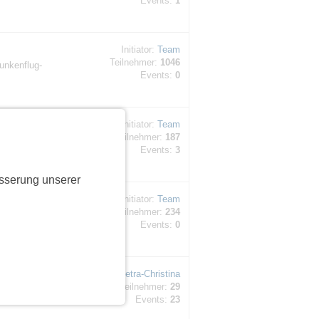
Events:
1
Initiator:
Team
Teilnehmer:
1046
unkenflug-
Events:
0
Initiator:
Team
Teilnehmer:
187
. ⚠️
Events:
3
sserung unserer
Initiator:
Team
Teilnehmer:
234
hte:
Events:
0
Initiator:
Petra-Christina
Teilnehmer:
29
vm.
Events:
23