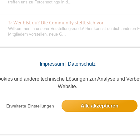
treffen uns zu Fotoshootings in d...
✨ Wer bist du? Die Community stellt sich vor
Willkommen in unserer Vorstellungsrunde! Hier kannst du dich anderen F
Mitgliedern vorstellen, neue G...
Event-Initiatoren – Austausch & Infos
Bestätigungsgruppe
Diese Gruppe ist für alle Event-Initiatoren und jene, die es werden wollen
Impressum
|
Datenschutz
Wichtig: Diese Gruppe ist aussc...
okies und andere technische Lösungen zur Analyse und Verbe
Website.
Funkenflug Feedback & News Lounge
Willkommen in unserer Funkenflug Feedback & News-Gruppe! Bitte beac
Diese Gruppe ist nur für Feedback,...
Alle akzeptieren
Erweiterte Einstellungen
Kultur UND diverse Veranstaltungen
Bestätigungsgruppe
Ungezwungen und doch nicht allein unterwegs: Museen, Kino, Märkte u