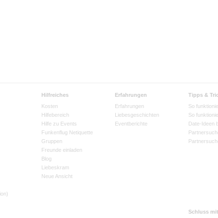
Hilfreiches
Erfahrungen
Tipps & Tri
Kosten
Erfahrungen
So funktionie
Hilfebereich
Liebesgeschichten
So funktioni
Hilfe zu Events
Eventberichte
Date-Ideen 
Funkenflug Netiquette
Partnersuch
Gruppen
Partnersuch
Freunde einladen
Blog
Liebeskram
Neue Ansicht
ion)
Schluss mi