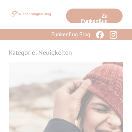
Zum
Inhalt
Zu
springen
Funkenflug
Funkenflug Blog
Kategorie: Neuigkeiten