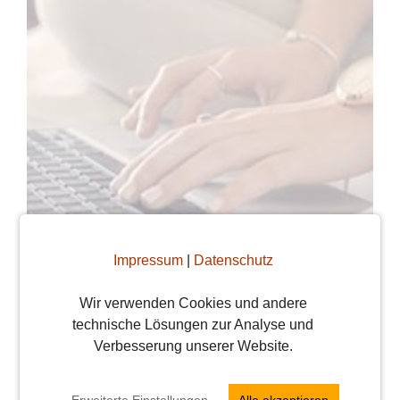
Impressum
|
Datenschutz
So haben die Wiener
Wir verwenden Cookies und andere
technische Lösungen zur Analyse und
Singles entschieden
Verbesserung unserer Website.
Vroni
2. Mai 2018
Erweiterte Einstellungen
Alle akzeptieren