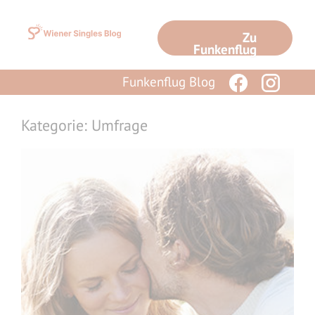
Zum
Inhalt
Zu
springen
Funkenflug
Funkenflug Blog
Kategorie: Umfrage