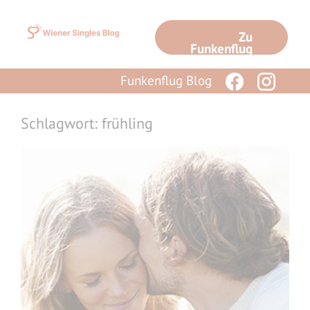
Zum
Inhalt
Zu
springen
Funkenflug
Funkenflug Blog
Schlagwort: frühling