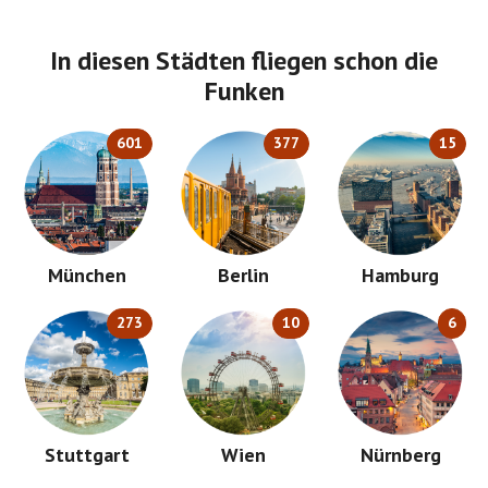
In diesen Städten fliegen schon die
Funken
601
377
15
München
Berlin
Hamburg
273
10
6
Stuttgart
Wien
Nürnberg