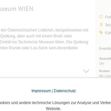
 Museum WIEN
Fre
Tec
der Österreichischen Lotterien, beispielsweise mit
Fü
-Quittung, aber auch mit einem Brief- oder
 Eintritt ins Technische Museum Wien. Die Quittung
ellen Runde oder Los-Serie sein.#eventliebe
Eventi
Anmeld
Uhr
Kosten
Mit Lott
Altersb
Impressum
|
Datenschutz
Teilneh
oggte Mitglieder sichtbar. Log dich ein oder melde dich
Max. Te
ie Teilnehmer zu sehen!
okies und andere technische Lösungen zur Analyse und Verbe
Max. Be
Website.