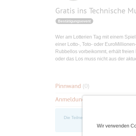
Gratis ins Technische
Bestätigungsevent
Wer am Lotterien Tag mit einem Spiel 
einer Lotto-, Toto- oder EuroMillionen
Rubbellos vorbeikommt, erhält freien
oder das Los muss nicht aus der aktu
Pinnwand
(
0
)
Anmeldungen
(4)
Die Teilnehmerliste ist nur für eingel
an, um d
Wir verwenden Co