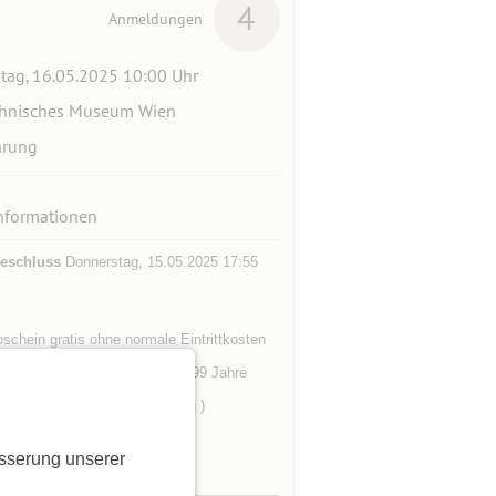
4
Anmeldungen
itag, 16.05.2025 10:00 Uhr
hnisches Museum Wien
hrung
nformationen
eschluss
Donnerstag, 15.05.2025 17:55
oschein gratis ohne normale Eintrittkosten
eschränkung
ab 18 Jahre bis 99 Jahre
mer
4 (3 Männer und eine Frau )
ilnehmer
15 (11 freie Plätze)
sserung unserer
gleitpersonen
2