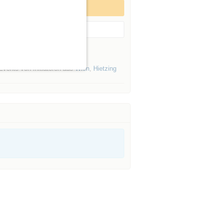
Zum Event anmelden
Event merken
es Initiators »
Events von Initiatoren aus
Wien
,
Hietzing