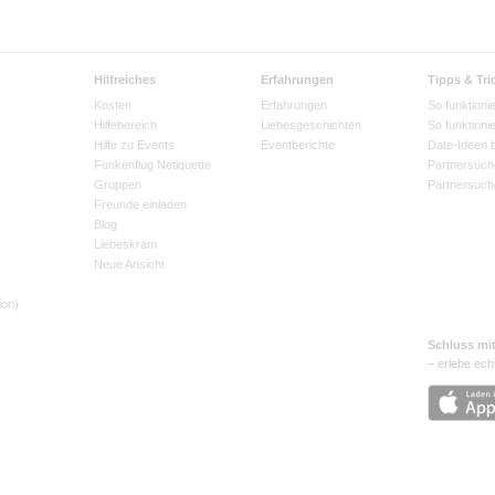
Hilfreiches
Erfahrungen
Tipps & Tri
Kosten
Erfahrungen
So funktionie
Hilfebereich
Liebesgeschichten
So funktioni
Hilfe zu Events
Eventberichte
Date-Ideen 
Funkenflug Netiquette
Partnersuch
Gruppen
Partnersuch
Freunde einladen
Blog
Liebeskram
Neue Ansicht
ion)
Schluss mi
– erlebe ech