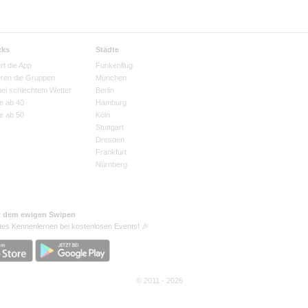
cks
Städte
rt die App
Funkenflug
eren die Gruppen
München
bei schlechtem Wetter
Berlin
e ab 40
Hamburg
e ab 50
Köln
Stuttgart
Dresden
Frankfurt
Nürnberg
t dem ewigen Swipen
tes Kennenlernen bei kostenlosen Events! 🎉
© 2011 - 2026