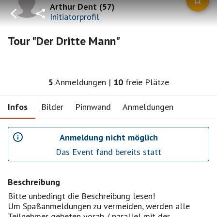
Arthur Dent
(
57
)
Initiatorprofil
Tour "Der Dritte Mann"
5
Anmeldungen
|
10
freie Plätze
Infos
Bilder
Pinnwand
Anmeldungen
Anmeldung nicht möglich
Das Event fand bereits statt
Beschreibung
Bitte unbedingt die Beschreibung lesen!
Um Spaßanmeldungen zu vermeiden, werden alle
Teilnehmer gebeten vorab / parallel mit der