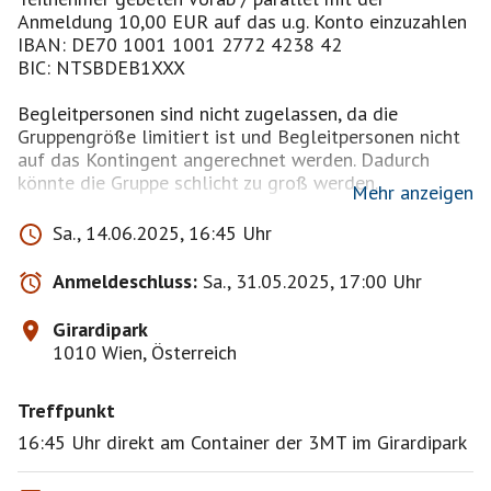
Anmeldung 10,00 EUR auf das u.g. Konto einzuzahlen
IBAN: DE70 1001 1001 2772 4238 42
BIC: NTSBDEB1XXX
Begleitpersonen sind nicht zugelassen, da die
Gruppengröße limitiert ist und Begleitpersonen nicht
auf das Kontingent angerechnet werden. Dadurch
könnte die Gruppe schlicht zu groß werden.
Mehr anzeigen
AGB & Sicherheitshinweise mit Hausordnung sind hier
Sa., 14.06.2025, 16:45 Uhr
zu finden:
https://www.drittemanntour.at/de/downloads
Anmeldeschluss:
Sa., 31.05.2025, 17:00 Uhr
Mit der Anmeldung wird bestätigt die
Girardipark
Sicherheitshinweise & Hausordnung sowie die AGB zur
1010 Wien, Österreich
Kenntnis genommen zu haben und zu akzeptieren.
Treffpunkt
Achtung: Stiegen müssen gegangen werden und
Geruchsbelästigungen können auftreten! Auch könnte
16:45 Uhr direkt am Container der 3MT im Girardipark
es rutschig werden und Flecken auf der Kleidung
geben bei Berührung mit dem Gemäuer.