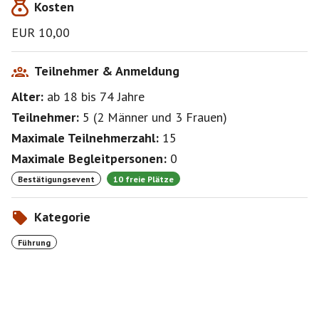
Kosten
Mit den Öffis erreichbar - Haltestelle Karlsplatz.
EUR 10,00
Zur genaueren Lage siehe auch den Stadtplan bei den
Downloads (s.o.)
Teilnehmer & Anmeldung
Alter:
ab 18
bis 74
Jahre
Teilnehmer:
5
(
2 Männer
und
3 Frauen
)
Maximale Teilnehmerzahl:
15
Maximale Begleitpersonen:
0
Bestätigungsevent
10 freie Plätze
Kategorie
Führung