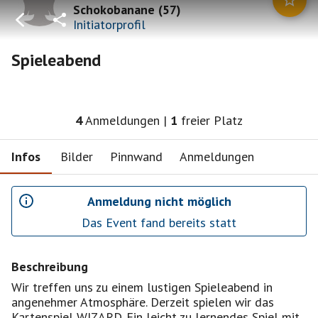
Schokobanane
(
57
)
Initiatorprofil
Spieleabend
4
Anmeldungen
|
1
freier Platz
Infos
Bilder
Pinnwand
Anmeldungen
Anmeldung nicht möglich
Das Event fand bereits statt
Beschreibung
Wir treffen uns zu einem lustigen Spieleabend in
angenehmer Atmosphäre. Derzeit spielen wir das
Kartenspiel WIZARD. Ein leicht zu lernendes Spiel mit