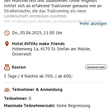
des Mühlviertels und Südböhmen. Unser Angebot
richtet sich an erfahrene Trailrunner genauso wie an
Straßenläufer, die das Trailrunning als neue
Leidenschaft entdecken möchten.
Mit erstklassigen Routen, professioneller Betreuung
Mehr anzeigen
durch den 28fachen Marathonläufer und
Hoteleigentümer Christian, selbst begeisterter Trail
Do., 05.06.2025, 11:00 Uhr
Runner, möchten wir dir unvergessliche Trailrunning-
Erlebnisse in einer der schönsten Landschaften
Hotel AVIVAs make friends
Europas bieten.
Höhenweg 1a, 4170 St. Stefan am Walde,
Entdecke mit uns die natürliche Schönheit und die
Österreich
Herausforderungen der Strecken im Mühlviertel und
Südböhmen – wir freuen uns darauf, dich auf deiner
Kosten
Kommerziell
Trailrunning-Reise zu begleiten!
5 Tage / 4 Nächte ab 700,- | ab 600,-
Und nach dem Lauf erwartet Dich Wellness,
gemeinsames Dinner, die AVIVA Alm und der Dance
Club. Gemeinsam laufen, gemeinsam Urlaub
Teilnehmer & Anmeldung
verbringen und natürlich exklusiv für Singles &
Teilnehmer:
0
Freunde, garantiert ohne Paare.
Maximale Teilnehmerzahl:
Keine Begrenzung