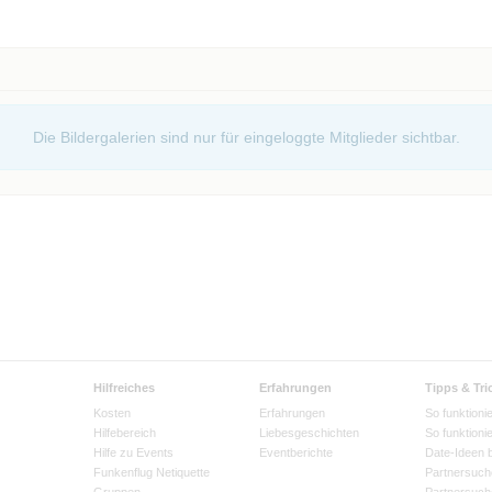
/#:~:text=Jeder%20Spieler%20hat%20drei%20Durchg%C3%A4n
inbekommen.
Die Bildergalerien sind nur für eingeloggte Mitglieder sichtbar.
Hilfreiches
Erfahrungen
Tipps & Tri
Kosten
Erfahrungen
So funktionie
Hilfebereich
Liebesgeschichten
So funktioni
Hilfe zu Events
Eventberichte
Date-Ideen 
Funkenflug Netiquette
Partnersuch
Gruppen
Partnersuch