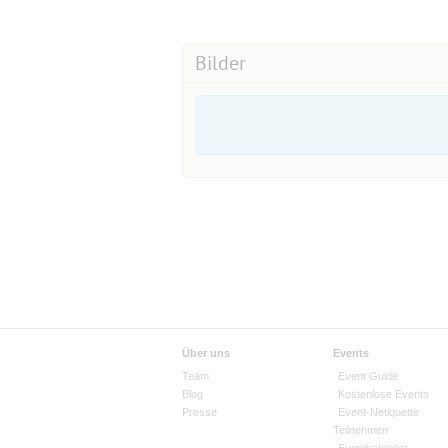
erneut gespielt.
Bilder
https://www.buurtaal.de/sjoelen
Würde mich freuen, wenn wir das h
VG Bernd
'
*
*
*
*
*
*
*
*
*
*
*
*
*
*
*
*
*
*
*
*
*
*
*
*
*
*
*
*
*
*
*
*
Über uns
Events
Team
Event Guide
Blog
Kostenlose Events
Presse
Event-Netiquette
Teilnehmen
Eventkalender