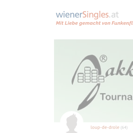
loup-de-drole
(64)