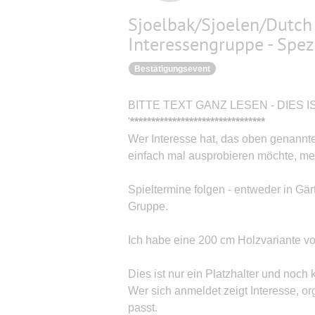
Sjoelbak/Sjoelen/Dutch 
Interessengruppe - Spez
Bestätigungsevent
BITTE TEXT GANZ LESEN - DIES 
'
*
*
*
*
*
*
*
*
*
*
*
*
*
*
*
*
*
*
*
*
*
*
*
*
*
*
*
*
*
*
*
*
Wer Interesse hat, das oben genannte
einfach mal ausprobieren möchte, meld
Spieltermine folgen - entweder in Gär
Gruppe.
Ich habe eine 200 cm Holzvariante v
Dies ist nur ein Platzhalter und noch k
Wer sich anmeldet zeigt Interesse, org
passt.