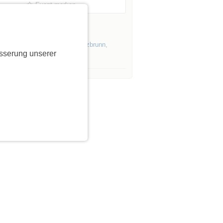
Event merken
es Initiators »
Events von Initiatoren aus
Putzbrunn
,
sserung unserer
en