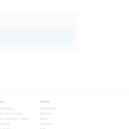
ge,in%20den%20F%C3%A4chern%20gelandet%20sind.
cks
Städte
rt die App
Funkenflug
eren die Gruppen
München
bei schlechtem Wetter
Berlin
e ab 40
Hamburg
e ab 50
Köln