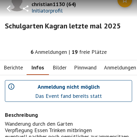
christian1130
(
64
)
Initiatorprofil
Schulgarten Kagran letzte mal 2025
6
Anmeldungen
|
19
freie Plätze
Berichte
Infos
Bilder
Pinnwand
Anmeldungen
Anmeldung nicht möglich
Das Event fand bereits statt
Beschreibung
Wanderung durch den Garten
Verpflegung Essen Trinken mitbringen
eventuell nachher noch gemütliches zusammensitzen