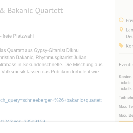
 & Bakanic Quartett
Fre
Lan
Deu
- freie Platzwahl
Kon
as Quartett aus Gypsy-Gitarrist Diknu
istian Bakanic, Rhythmusgitarrist Julian
Eventi
trabass in Sekundenschnelle. Die Mischung aus
Volksmusik lassen das Publikum turbulent wie
Kosten
Tickets 
Ticketka
Teilneh
arch_query=schneeberger+%26+bakanic+quartett
Max. Te
Max. Be
hop/124?wes=335e9159