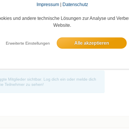
rantwortlich. Für etwaige persönliche und sonstige
Impressum
|
Datenschutz
tes Treffen) wird keine Verantwortung/Haftung
okies und andere technische Lösungen zur Analyse und Verbe
Events d
Website.
Andere 
Alle akzeptieren
Erweiterte Einstellungen
oggte Mitglieder sichtbar. Log dich ein oder melde dich
ie Teilnehmer zu sehen!