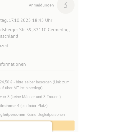
3
Anmeldungen
itag, 17.10.2025 18:45 Uhr
dsberger Str. 39, 82110 Germering,
tschland
zert
nformationen
24,50 € - bitte selber besorgen (Link zum
uf über MT ist hinterlegt)
mer
3 (keine Männer und 3 Frauen )
ilnehmer
4 (ein freier Platz)
gleitpersonen
Keine Begleitpersonen
Zum Event anmelden