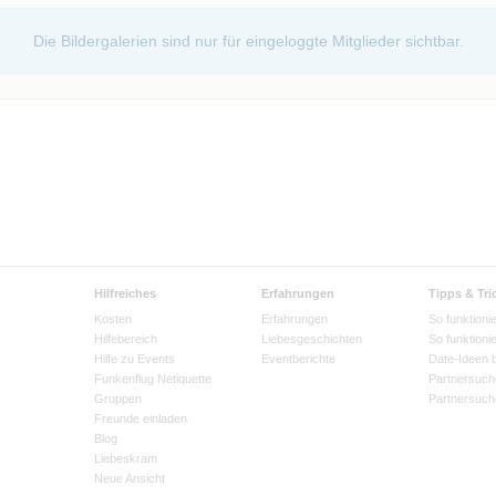
Die Bildergalerien sind nur für eingeloggte Mitglieder sichtbar.
Hilfreiches
Erfahrungen
Tipps & Tri
Kosten
Erfahrungen
So funktionie
Hilfebereich
Liebesgeschichten
So funktioni
Hilfe zu Events
Eventberichte
Date-Ideen 
Funkenflug Netiquette
Partnersuch
Gruppen
Partnersuch
Freunde einladen
Blog
Liebeskram
Neue Ansicht