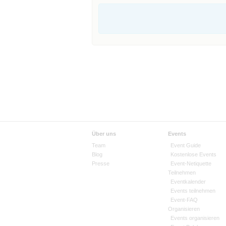
Über uns
Events
Team
Event Guide
Blog
Kostenlose Events
Presse
Event-Netiquette
Teilnehmen
Eventkalender
Events teilnehmen
Event-FAQ
Organisieren
Events organisieren