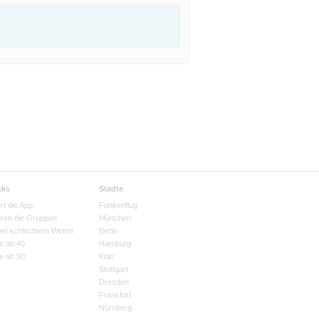
cks
Städte
rt die App
Funkenflug
eren die Gruppen
München
bei schlechtem Wetter
Berlin
e ab 40
Hamburg
e ab 50
Köln
Stuttgart
Dresden
Frankfurt
Nürnberg