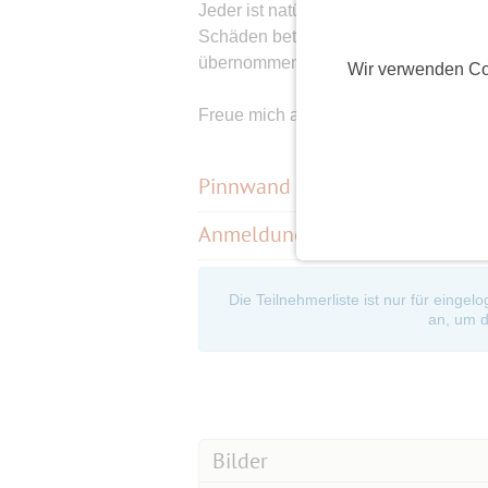
Jeder ist natürlich für sich selbst ve
Schäden betreffend des Events (priva
übernommen.
Wir verwenden Co
Freue mich auf nette Gesellschaft.
Pinnwand
(
9
)
Anmeldungen
(3)
Die Teilnehmerliste ist nur für eingel
an, um d
Bilder