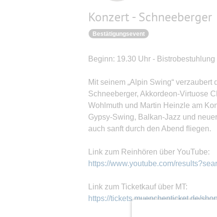
Konzert - Schneeberger
Bestätigungsevent
Beginn: 19.30 Uhr - Bistrobestuhlung 
Mit seinem „Alpin Swing“ verzaubert d
Schneeberger, Akkordeon-Virtuose Chr
Wohlmuth und Martin Heinzle am Kon
Gypsy-Swing, Balkan-Jazz und neuer 
auch sanft durch den Abend ﬂiegen.
Link zum Reinhören über YouTube:
https://www.youtube.com/results?se
Link zum Ticketkauf über MT:
https://tickets.muenchenticket.de/s