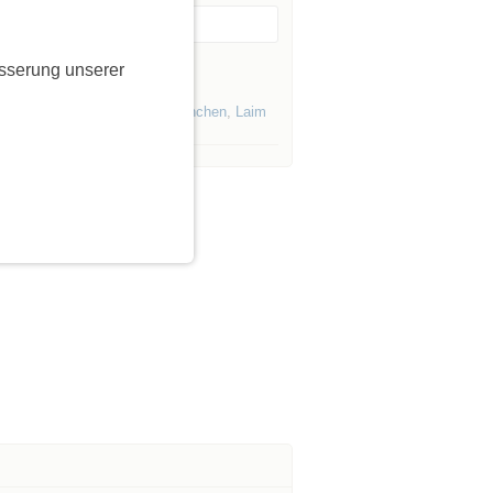
Event merken
sserung unserer
er Initiatorin »
Events von Initiatoren aus
München
,
Laim