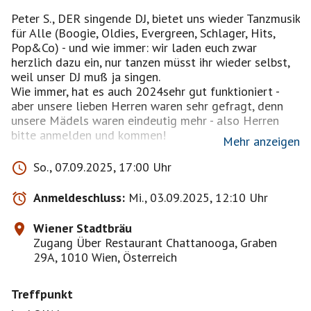
Peter S., DER singende DJ, bietet uns wieder Tanzmusik
für Alle (Boogie, Oldies, Evergreen, Schlager, Hits,
Pop&Co) - und wie immer: wir laden euch zwar
herzlich dazu ein, nur tanzen müsst ihr wieder selbst,
weil unser DJ muß ja singen.
Wie immer, hat es auch 2024sehr gut funktioniert -
aber unsere lieben Herren waren sehr gefragt, denn
unsere Mädels waren eindeutig mehr - also Herren
bitte anmelden und kommen!
Mehr anzeigen
Wie schon beim letzten Mal haben wir unsere Plätze
So., 07.09.2025, 17:00 Uhr
direkt bei der Tanzfläche und in der Nähe unseres DJ's
- es ist immer eine Freude, wenn man die Musik nicht
Anmeldeschluss:
Mi., 03.09.2025, 12:10 Uhr
vom Band hört, sondern wenn live gesungen wird.
Apropos: oben ist das Chattanooga, über die Stiege
Wiener Stadtbräu
hinunter nennt es sich dann Wiener Stadtbräu.
Zugang Über Restaurant Chattanooga, Graben
29A, 1010 Wien, Österreich
Man kann auch essen - was, das werdet ihr der Karte
entnehmen.
Treffpunkt
Das Programm dauert voraussichtlich bis 22:00 -