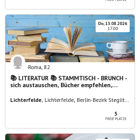
Do, 13.08.2026
17:00
Roma
,
82
📚 LITERATUR 📚 STAMMTISCH - BRUNCH -
sich austauschen, Bücher empfehlen,
Lesen/Vorlesen
Lichterfelde
,
Lichterfelde, Berlin-Bezirk Steglitz-
Zehlendorf, Deutschland
5
FREIE PLÄTZE