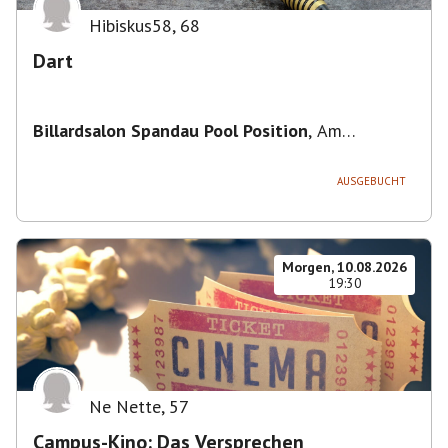
Hibiskus58
,
68
Dart
Billardsalon Spandau Pool Position
,
Am
Juliusturm 31, 13599 Berlin, Deutschland
AUSGEBUCHT
Morgen, 10.08.2026
19:30
Ne Nette
,
57
Campus-Kino: Das Versprechen