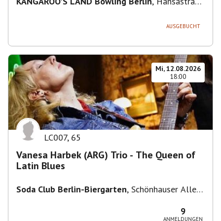
KANGAROO'S LAND Bowling Berlin
,
Hansastraße
236, 13051 Berlin-Bezirk Lichtenberg,
Deutschland
AUSGEBUCHT
Mi, 12.08.2026
18:00
LC007
,
65
Vanesa Harbek (ARG) Trio - The Queen of
Latin Blues
Soda Club Berlin-Biergarten
,
Schönhauser Allee
36, 10435 Berlin, Deutschland
9
ANMELDUNGEN