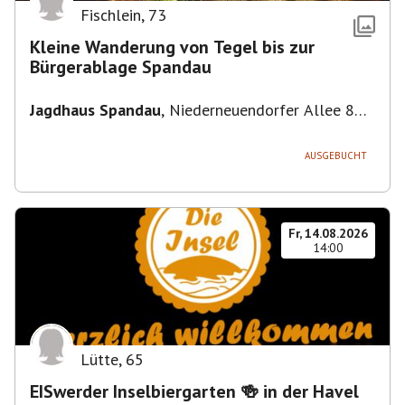
Fischlein
,
73
Kleine Wanderung von Tegel bis zur
Bürgerablage Spandau
Jagdhaus Spandau
,
Niederneuendorfer Allee 80,
13587 Berlin
AUSGEBUCHT
Fr, 14.08.2026
14:00
Lütte
,
65
EISwerder Inselbiergarten 🍻 in der Havel