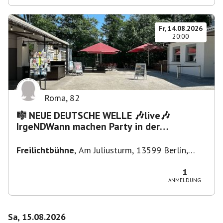
Fr, 14.08.2026
20:00
Roma
,
82
🎼 NEUE DEUTSCHE WELLE 🎶live🎶
IrgeNDWann machen Party in der
Freilichtbühne bis "...die Schule🔥"
Freilichtbühne
,
Am Juliusturm, 13599 Berlin,
Deutschland
1
ANMELDUNG
Sa, 15.08.2026