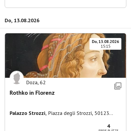
Do, 13.08.2026
Do, 13.08.2026
15:15
Doza
,
62
Rothko in Florenz
Palazzo Strozzi
,
Piazza degli Strozzi, 50123
Firenze FI, Italien
4
FREIE PLÄTZE