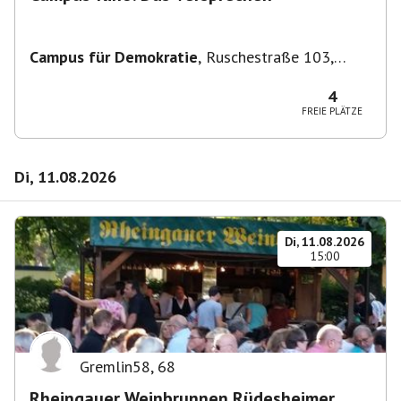
Campus für Demokratie
,
Ruschestraße 103,
10365 Berlin-Bezirk Lichtenberg, Deutschland
4
FREIE PLÄTZE
Di, 11.08.2026
Di, 11.08.2026
15:00
Gremlin58
,
68
Rheingauer Weinbrunnen Rüdesheimer