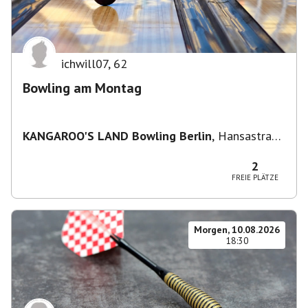
ichwill07
,
62
Bowling am Montag
KANGAROO'S LAND Bowling Berlin
,
Hansastraße
236, 13051 Berlin-Bezirk Lichtenberg,
Deutschland
2
FREIE PLÄTZE
Morgen, 10.08.2026
18:30