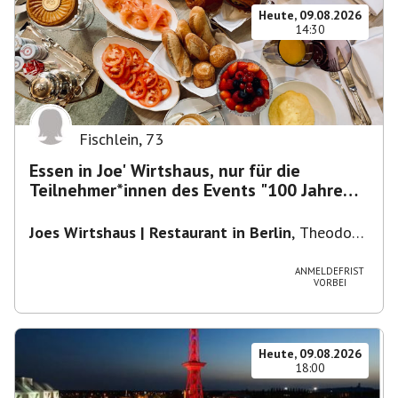
Heute, 09.08.2026
14:30
Fischlein
,
73
Essen in Joe' Wirtshaus, nur für die
Teilnehmer*innen des Events "100 Jahre
Funkturm"
Joes Wirtshaus | Restaurant in Berlin
,
Theodor-
Heuss-Platz 10, 14052 Berlin, U Theodor- Heuss
-Platz
ANMELDEFRIST
VORBEI
Heute, 09.08.2026
18:00