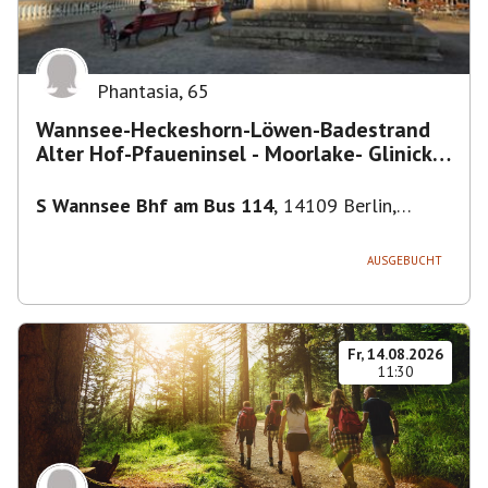
Phantasia
,
65
Wannsee-Heckeshorn-Löwen-Badestrand
Alter Hof-Pfaueninsel - Moorlake- Glinicker
Brücke-
S Wannsee Bhf am Bus 114
,
14109 Berlin,
Deutschland
AUSGEBUCHT
Fr, 14.08.2026
11:30