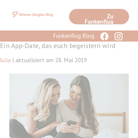
Zum
Inhalt
Zu
springen
Funkenflug
Funkenflug Blog
Ein App-Date, das euch begeistern wird
Julia
| aktualisiert am 28. Mai 2019