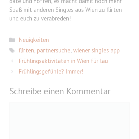
date und hoffen, es macht damit noch mehr
Spaß mit anderen Singles aus Wien zu flirten
und euch zu verabreden!
Kategorien
Neuigkeiten
Schlagwörter
flirten
,
partnersuche
,
wiener singles app
Frühlingsaktivitäten in Wien für lau
Frühlingsgefühle? Immer!
Schreibe einen Kommentar
Kommentar