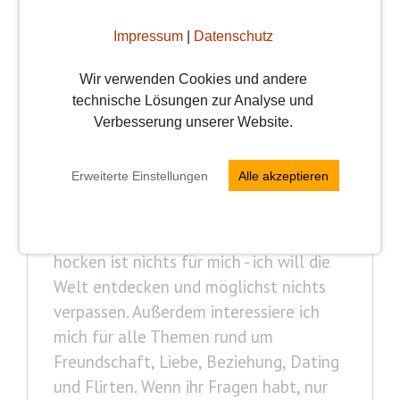
Impressum
|
Datenschutz
Wir verwenden Cookies und andere
Vroni
technische Lösungen zur Analyse und
Verbesserung unserer Website.
Ich bin Vroni, 34 Jahre alt, gehe
leidenschaftlich gerne essen und
Erweiterte Einstellungen
Alle akzeptieren
probiere auch gerne mal neue
Restaurants, Bars, Kneipen, Cafés etc.
aus und erlebe gerne viel. Daheim
hocken ist nichts für mich - ich will die
Welt entdecken und möglichst nichts
verpassen. Außerdem interessiere ich
mich für alle Themen rund um
Freundschaft, Liebe, Beziehung, Dating
und Flirten. Wenn ihr Fragen habt, nur