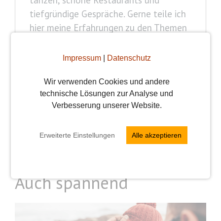
tiefgründige Gespräche. Gerne teile ich
hier meine Erfahrungen zu den Themen
(Online-)Dating, Beziehungen und Liebe
im Allgemeinen mit Euch und freue mich
Impressum
|
Datenschutz
jederzeit über Eure Fragen und
Anregungen!
Wir verwenden Cookies und andere
technische Lösungen zur Analyse und
Verbesserung unserer Website.
Alle Beiträge ansehen
Erweiterte Einstellungen
Alle akzeptieren
Auch spannend