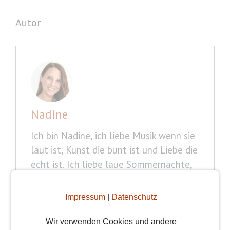
Autor
Nadine
Ich bin Nadine, ich liebe Musik wenn sie
laut ist, Kunst die bunt ist und Liebe die
echt ist. Ich liebe laue Sommernächte,
tanze gerne durch den Sommerregen
und schätze wahre Freundschaften. Und
Impressum
|
Datenschutz
was liebt ihr? Schreibt mir gerne zu den
Themen Freundschaften,
Wir verwenden Cookies und andere