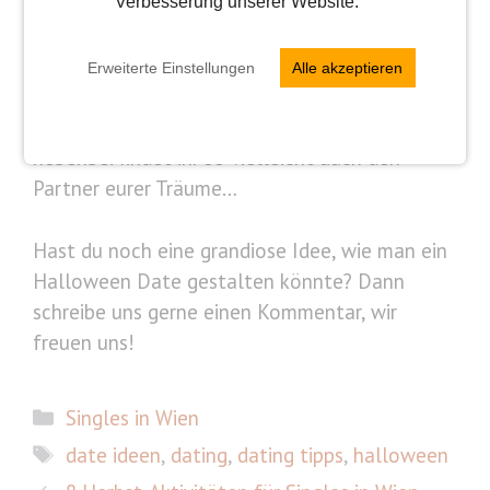
Grusel-Deko und Kostümpartys nicht euer Ding
Verbesserung unserer Website.
sind. Diese Liste an 10 Date Ideen für
Halloween liefert euch aber bestimmt
Erweiterte Einstellungen
Alle akzeptieren
Inspiration, wie ihr diesen Tag nach eurem
Geschmack verbringen könnt. Und ganz
nebenbei findet ihr so vielleicht auch den
Partner eurer Träume…
Hast du noch eine grandiose Idee, wie man ein
Halloween Date gestalten könnte? Dann
schreibe uns gerne einen Kommentar, wir
freuen uns!
Kategorien
Singles in Wien
Schlagwörter
date ideen
,
dating
,
dating tipps
,
halloween