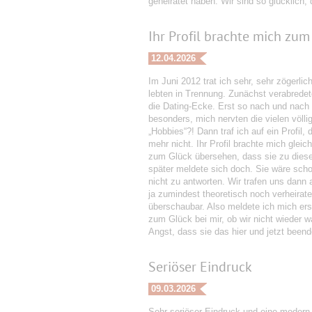
geheiratet haben. Wir sind so glücklich,
Ihr Profil brachte mich zum 
12.04.2026
Im Juni 2012 trat ich sehr, sehr zögerli
lebten in Trennung. Zunächst verabredete
die Dating-Ecke. Erst so nach und nach er
besonders, mich nervten die vielen völlig
„Hobbies“?! Dann traf ich auf ein Profil,
mehr nicht. Ihr Profil brachte mich gleic
zum Glück übersehen, dass sie zu diese
später meldete sich doch. Sie wäre schon
nicht zu antworten. Wir trafen uns dann
ja zumindest theoretisch noch verheira
überschaubar. Also meldete ich mich ers
zum Glück bei mir, ob wir nicht wieder w
Angst, dass sie das hier und jetzt beende
Seriöser Eindruck
09.03.2026
Sehr seriöser Eindruck und eine modern 