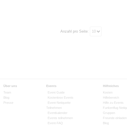
Anzahl pro Seite:
10
Über uns
Events
Hilfreiches
Team
Event Guide
Kosten
Blog
Kostenlose Events
Hilfebereich
Presse
Event-Netiquette
Hilfe zu Events
Teilnehmen
Funkenflug Netiq
Eventkalender
Gruppen
Events teilnehmen
Freunde einladen
Event-FAQ
Blog