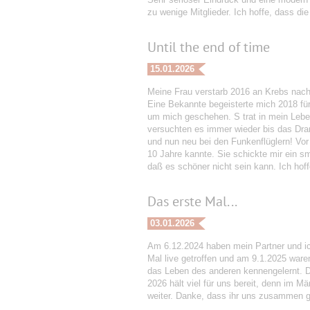
zu wenige Mitglieder. Ich hoffe, dass d
Until the end of time
15.01.2026
Meine Frau verstarb 2016 an Krebs nach 
Eine Bekannte begeisterte mich 2018 fü
um mich geschehen. S trat in mein Leben
versuchten es immer wieder bis das Dram
und nun neu bei den Funkenflüglern! Vor
10 Jahre kannte. Sie schickte mir ein sm
daß es schöner nicht sein kann. Ich hoffe
Das erste Mal...
03.01.2026
Am 6.12.2024 haben mein Partner und ic
Mal live getroffen und am 9.1.2025 ware
das Leben des anderen kennengelernt. D
2026 hält viel für uns bereit, denn im M
weiter. Danke, dass ihr uns zusammen g