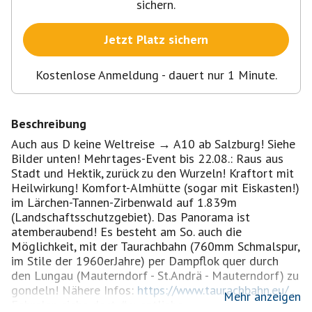
sichern.
Jetzt Platz sichern
Kostenlose Anmeldung - dauert nur 1 Minute.
Beschreibung
Auch aus D keine Weltreise → A10 ab Salzburg! Siehe
Bilder unten! Mehrtages-Event bis 22.08.: Raus aus
Stadt und Hektik, zurück zu den Wurzeln! Kraftort mit
Heilwirkung! Komfort-Almhütte (sogar mit Eiskasten!)
im Lärchen-Tannen-Zirbenwald auf 1.839m
(Landschaftsschutzgebiet). Das Panorama ist
atemberaubend! Es besteht am So. auch die
Möglichkeit, mit der Taurachbahn (760mm Schmalspur,
im Stile der 1960erJahre) per Dampflok quer durch
den Lungau (Mauterndorf - St.Andrä - Mauterndorf) zu
gondeln! Nähere Infos:
https://www.taurachbahn.eu/
.
Mehr anzeigen
Fahrplan siehe dort. #eventliebe