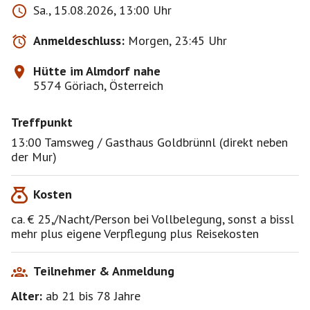
Sa., 15.08.2026, 13:00 Uhr
Dort gibt's: Bauernherd, kristallklares Quellwasser,
einfache Dusche, externes Plumpsklo, elektr. Licht,
Anmeldeschluss:
Morgen, 23:45 Uhr
Kühlschrank, hoffentlich Sonnenschein, Wälder, Wild,
Wiesen, Blumen, saubere würzige Luft, Rindvieh (außer
Hütte im Almdorf nahe
uns☺), nahe Jausenstation, .....
5574 Göriach, Österreich
Es gibt dort NICHT: Fließwasser, Zentralheizung,
Wasserbett, Sauna, Handtücher, Handyempfang,
Treffpunkt
Sessellift/Gondelbahn, ....
Wir können spazieren gehen, wandern auf Wegen nicht
13:00 Tamsweg / Gasthaus Goldbrünnl (direkt neben
in Google Maps, die Gipfel von Gumma (2.315m) und
der Mur)
Kreuzhöhe (2.566m) erklimmen, entspannen und
rumhängen, Natur erkunden, schlafen, essen, zur Kultur
Kosten
fahren (Museen, Kirchen, Burgen, ....), das "Stille-Nacht-
Museum" und die Basilika in Mariapfarr besuchen, am
ca. € 25,/Nacht/Person bei Vollbelegung, sonst a bissl
Bauernmarkt was Xundes einkaufen, oder was Euch
mehr plus eigene Verpflegung plus Reisekosten
sonst noch gerade einfällt. Merke: es gibt nur 1
Schrankenschlüssel! Die Forststraße wurde 2025 neu
geschottert, also für normale PKW geeignet.
Teilnehmer & Anmeldung
Alter:
ab 21
bis 78
Jahre
Gesunde Kost bereiten wir uns selbst zu, mal sehen ob