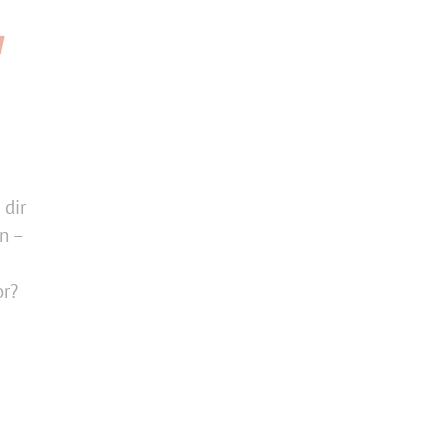
 dir
n –
or?