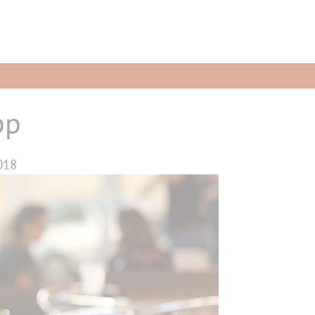
pp
018