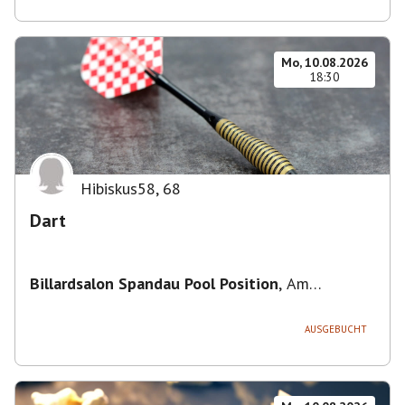
Mo, 10.08.2026
18:30
Hibiskus58
,
68
Dart
Billardsalon Spandau Pool Position
,
Am
Juliusturm 31, 13599 Berlin, Deutschland
AUSGEBUCHT