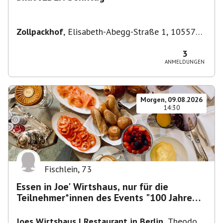
Zollpackhof
,
Elisabeth-Abegg-Straße 1, 10557
Berlin, Deutschland
3
ANMELDUNGEN
Morgen, 09.08.2026
14:30
Fischlein
,
73
Essen in Joe' Wirtshaus, nur für die
Teilnehmer*innen des Events "100 Jahre
Funkturm"
Joes Wirtshaus | Restaurant in Berlin
,
Theodor-