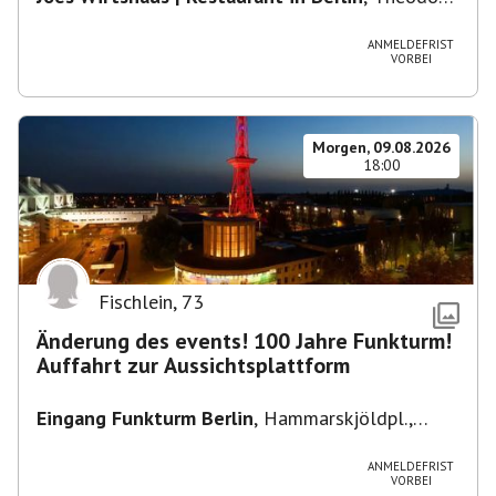
Heuss-Platz 10, 14052 Berlin, U Theodor- Heuss
-Platz
ANMELDEFRIST
VORBEI
Morgen, 09.08.2026
18:00
Fischlein
,
73
Änderung des events! 100 Jahre Funkturm!
Auffahrt zur Aussichtsplattform
Eingang Funkturm Berlin
,
Hammarskjöldpl.,
14055 Berlin, Deutschland
ANMELDEFRIST
VORBEI