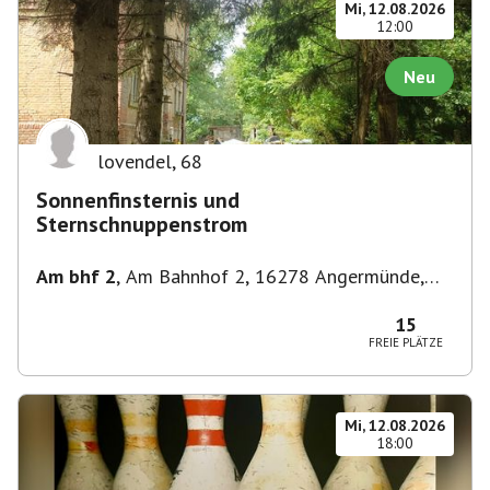
Mi, 12.08.2026
12:00
Neu
lovendel
,
68
Sonnenfinsternis und
Sternschnuppenstrom
Am bhf 2
,
Am Bahnhof 2, 16278 Angermünde,
Deutschland
15
FREIE PLÄTZE
Mi, 12.08.2026
18:00