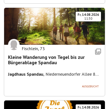
Fr, 14.08.2026
11:30
Fischlein
,
73
Kleine Wanderung von Tegel bis zur
Bürgerablage Spandau
Jagdhaus Spandau
,
Niederneuendorfer Allee 80,
13587 Berlin
AUSGEBUCHT
Fr, 14.08.2026