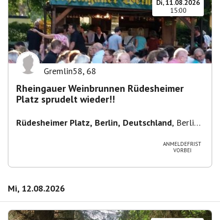
Di, 11.08.2026
15:00
Gremlin58
,
68
Rheingauer Weinbrunnen Rüdesheimer
Platz sprudelt wieder!!
Rüdesheimer Platz, Berlin, Deutschland
,
Berlin-
Wilmersdorf Rüdesheimer Platz
ANMELDEFRIST
VORBEI
Mi, 12.08.2026