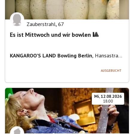
Zauberstrahl
,
67
Es ist Mittwoch und wir bowlen 🎱
KANGAROO'S LAND Bowling Berlin
,
Hansastraße
236, 13051 Berlin-Bezirk Lichtenberg,
Deutschland
AUSGEBUCHT
Mi, 12.08.2026
18:00