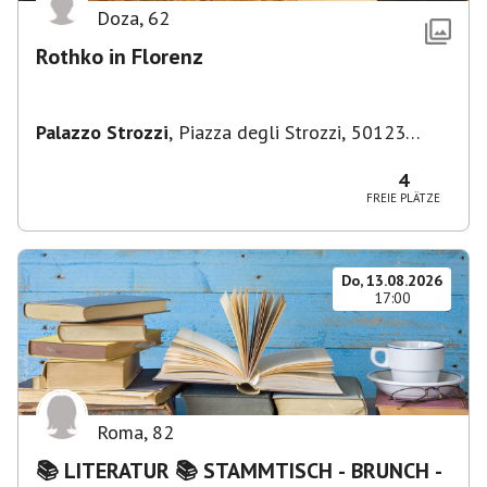
Doza
,
62
Rothko in Florenz
Palazzo Strozzi
,
Piazza degli Strozzi, 50123
Firenze FI, Italien
4
FREIE PLÄTZE
Do, 13.08.2026
17:00
Roma
,
82
📚 LITERATUR 📚 STAMMTISCH - BRUNCH -