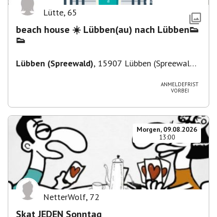
Lütte
,
65
beach house ☀️ Lübben(au) nach Lübben👟
👟
Lübben (Spreewald)
,
15907 Lübben (Spreewald),
Deutschland
ANMELDEFRIST
VORBEI
Morgen, 09.08.2026
13:00
NetterWolf
,
72
Skat JEDEN Sonntag