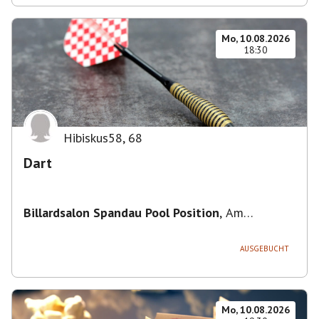
Mo, 10.08.2026
18:30
Hibiskus58
,
68
Dart
Billardsalon Spandau Pool Position
,
Am
Juliusturm 31, 13599 Berlin, Deutschland
AUSGEBUCHT
Mo, 10.08.2026