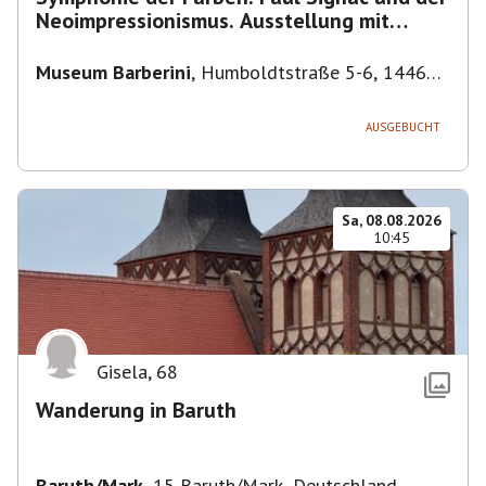
Neoimpressionismus. Ausstellung mit
Führung.
Museum Barberini
,
Humboldtstraße 5-6, 14467
Potsdam, Deutschland
AUSGEBUCHT
Sa, 08.08.2026
10:45
Gisela
,
68
Wanderung in Baruth
Baruth/Mark
,
15 Baruth/Mark, Deutschland