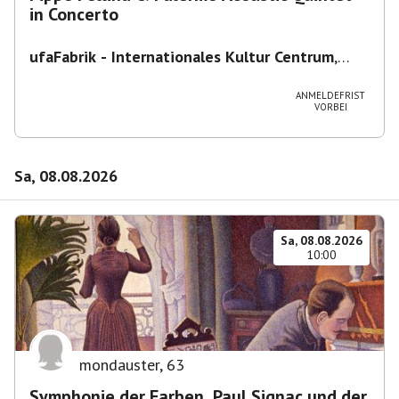
in Concerto
ufaFabrik - Internationales Kultur Centrum
,
Viktoriastraße 10-18, 12105 Berlin, U
Ullsteinstraße Ausgang Viktoriastraße
ANMELDEFRIST
VORBEI
Sa, 08.08.2026
Sa, 08.08.2026
10:00
mondauster
,
63
Symphonie der Farben. Paul Signac und der