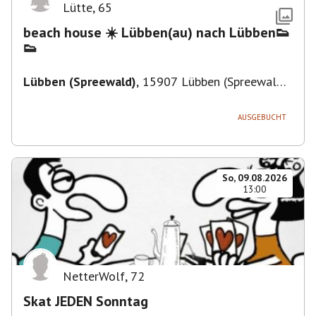
Lütte
,
65
beach house ☀️ Lübben(au) nach Lübben👟
👟
Lübben (Spreewald)
,
15907 Lübben (Spreewald),
Deutschland
AUSGEBUCHT
So, 09.08.2026
13:00
NetterWolf
,
72
Skat JEDEN Sonntag