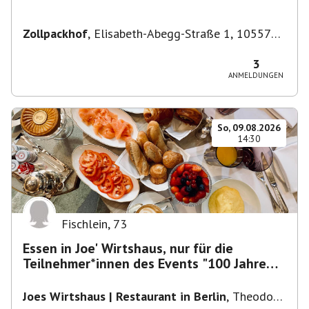
Zollpackhof
,
Elisabeth-Abegg-Straße 1, 10557
Berlin, Deutschland
3
ANMELDUNGEN
So, 09.08.2026
14:30
Fischlein
,
73
Essen in Joe' Wirtshaus, nur für die
Teilnehmer*innen des Events "100 Jahre
Funkturm"
Joes Wirtshaus | Restaurant in Berlin
,
Theodor-