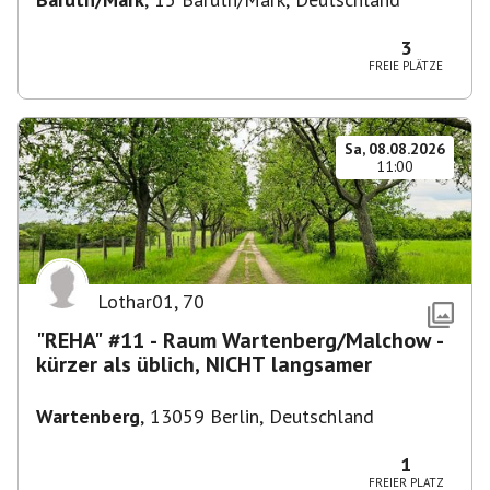
3
FREIE PLÄTZE
Sa, 08.08.2026
11:00
Lothar01
,
70
"REHA" #11 - Raum Wartenberg/Malchow -
kürzer als üblich, NICHT langsamer
Wartenberg
,
13059 Berlin, Deutschland
1
FREIER PLATZ