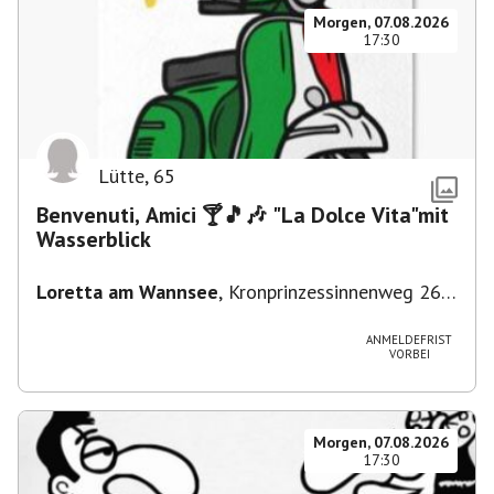
Morgen, 07.08.2026
17:30
Lütte
,
65
Benvenuti, Amici 🍸🎵🎶 "La Dolce Vita"mit
Wasserblick
Loretta am Wannsee
,
Kronprinzessinnenweg 260,
14109 Berlin, Deutschland
ANMELDEFRIST
VORBEI
Morgen, 07.08.2026
17:30