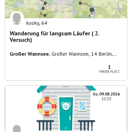
kooky
,
64
Wanderung für langsam Läufer ( 2.
Versuch)
Großer Wannsee
,
Großer Wannsee, 14 Berlin,
Deutschland
1
FREIER PLATZ
So, 09.08.2026
12:15