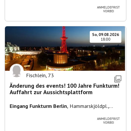
Heuss-Platz 10, 14052 Berlin, U Theodor- Heuss
-Platz
ANMELDEFRIST
VORBEI
So, 09.08.2026
18:00
Fischlein
,
73
Änderung des events! 100 Jahre Funkturm!
Auffahrt zur Aussichtsplattform
Eingang Funkturm Berlin
,
Hammarskjöldpl.,
14055 Berlin, Deutschland
ANMELDEFRIST
VORBEI