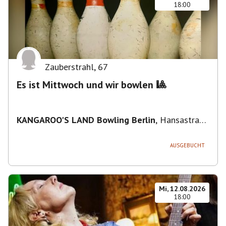
18:00
Zauberstrahl
,
67
Es ist Mittwoch und wir bowlen 🎱
KANGAROO'S LAND Bowling Berlin
,
Hansastraße
236, 13051 Berlin-Bezirk Lichtenberg,
Deutschland
AUSGEBUCHT
Mi, 12.08.2026
18:00