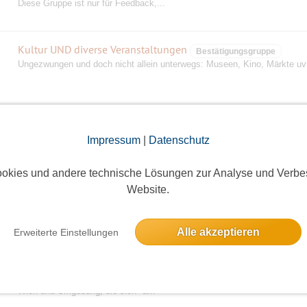
Diese Gruppe ist nur für Feedback,...
Kultur UND diverse Veranstaltungen
Bestätigungsgruppe
Ungezwungen und doch nicht allein unterwegs: Museen, Kino, Märkte u
Super Leute kennenlernen
Die Gelegenheit tolle Leute kennenzulernen. Einfach Event reinstellen, R
Impressum
|
Datenschutz
Picknick, etc. Bis bald!
okies und andere technische Lösungen zur Analyse und Verbe
Website.
Tanzen und Musik
Treffen bei Tanz und Musik Veranstaltungen Liebe Wiener Singles: In die
Gruppe ist Kommunikation unter uns ...
Alle akzeptieren
Erweiterte Einstellungen
Wiener Singles
*Willkommen in der Wiener Singles Gruppe* Diese Gruppe ist für alle Sin
Wien und Umgebung, die sich *a...