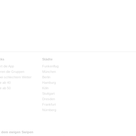
cks
Städte
rt die App
Funkenflug
eren die Gruppen
München
bei schlechtem Wetter
Berlin
e ab 40
Hamburg
e ab 50
Köln
Stuttgart
Dresden
Frankfurt
Nürnberg
t dem ewigen Swipen