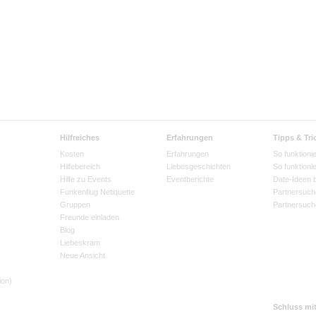
Hilfreiches
Erfahrungen
Tipps & Tri
Kosten
Erfahrungen
So funktionie
Hilfebereich
Liebesgeschichten
So funktioni
Hilfe zu Events
Eventberichte
Date-Ideen 
Funkenflug Netiquette
Partnersuch
Gruppen
Partnersuch
Freunde einladen
Blog
Liebeskram
Neue Ansicht
ion)
Schluss mi