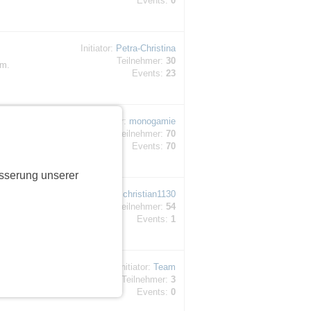
Events:
0
Initiator:
Petra-Christina
Teilnehmer:
30
vm.
Events:
23
Initiator:
monogamie
Teilnehmer:
70
estaurant,
Events:
70
sserung unserer
Initiator:
christian1130
Teilnehmer:
54
ser
Events:
1
Initiator:
Team
Teilnehmer:
3
gles aus
Events:
0