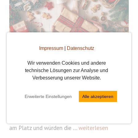
Impressum
|
Datenschutz
Die besten Tipps für Wiener Singles an
Wir verwenden Cookies und andere
Weihnachten
technische Lösungen zur Analyse und
Verbesserung unserer Website.
Von
Julia
Weihnachten ist unter Singles nicht gerade das
Erweiterte Einstellungen
Alle akzeptieren
beliebteste Fest. Während Freunde und
Kollegen mit Partnern oder Familie feiern,
fühlen sich Singles auf Partnersuche eher fehl
am Platz und würden die ...
weiterlesen