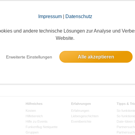
treffen uns zu Fotoshootings in d...
Impressum
|
Datenschutz
 Seite:
100
okies und andere technische Lösungen zur Analyse und Verbe
Website.
Alle akzeptieren
Erweiterte Einstellungen
Hilfreiches
Erfahrungen
Tipps & Tri
Kosten
Erfahrungen
So funktionie
Hilfebereich
Liebesgeschichten
So funktioni
Hilfe zu Events
Eventberichte
Date-Ideen 
Funkenflug Netiquette
Partnersuch
Gruppen
Partnersuch