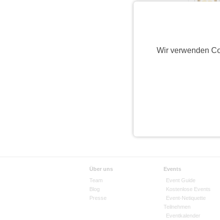
Anzahl pro
Wir verwenden Co
Über uns
Events
Team
Event Guide
Blog
Kostenlose Events
Presse
Event-Netiquette
Teilnehmen
Eventkalender