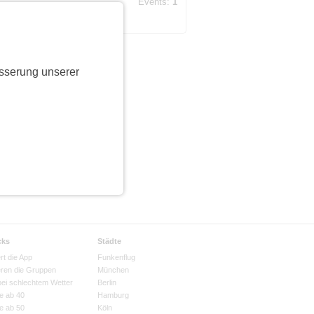
Events:
1
sserung unserer
cks
Städte
rt die App
Funkenflug
eren die Gruppen
München
bei schlechtem Wetter
Berlin
e ab 40
Hamburg
e ab 50
Köln