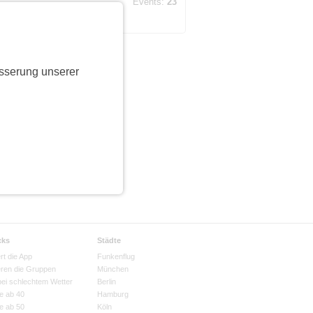
Events:
23
sserung unserer
cks
Städte
rt die App
Funkenflug
eren die Gruppen
München
bei schlechtem Wetter
Berlin
e ab 40
Hamburg
e ab 50
Köln