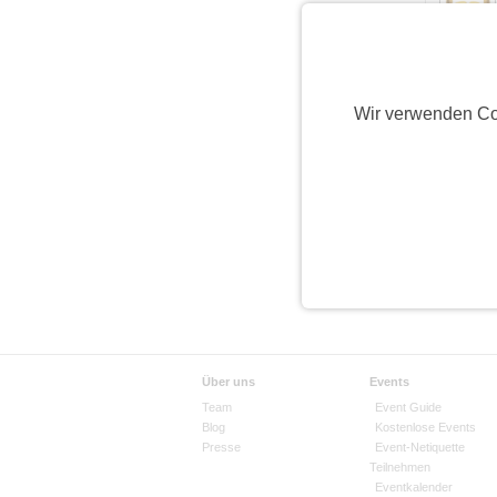
Anzahl pro
Wir verwenden Co
Über uns
Events
Team
Event Guide
Blog
Kostenlose Events
Presse
Event-Netiquette
Teilnehmen
Eventkalender